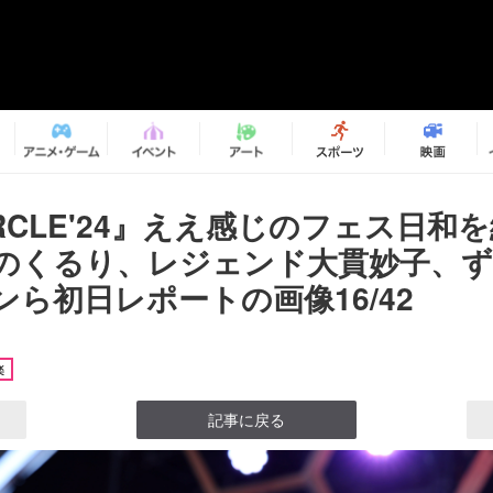
RCLE'24』ええ感じのフェス日和
のくるり、レジェンド大貫妙子、
ら初日レポートの画像16/42
楽
記事に戻る