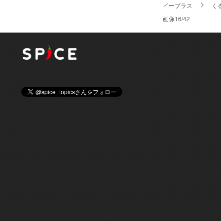
イープラス
く
画像16/42