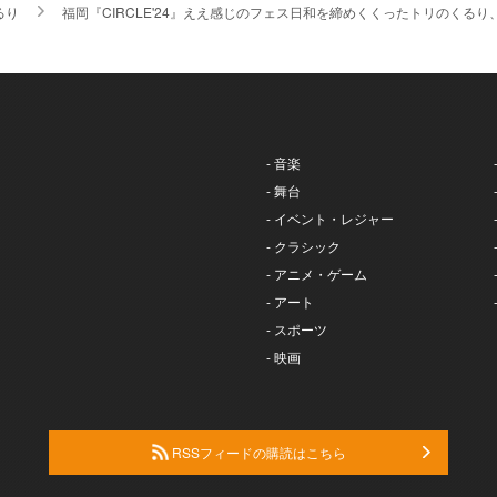
るり
福岡『CIRCLE'24』ええ感じのフェス日和を締めくくったトリのく
- 音楽
- 舞台
- イベント・レジャー
- クラシック
- アニメ・ゲーム
- アート
- スポーツ
- 映画
RSSフィードの購読はこちら