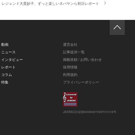
るり、レジェンド大貫妙子、ずっと楽しいネバヤンら初日レポート
- 動画
運営会社
- ニュース
記事提供一覧
- インタビュー
掲載依頼 / お問い合わせ
- レポート
採用情報
- コラム
利用規約
- 特集
プライバシーポリシー
JASRAC許諾第9008487009Y31018号