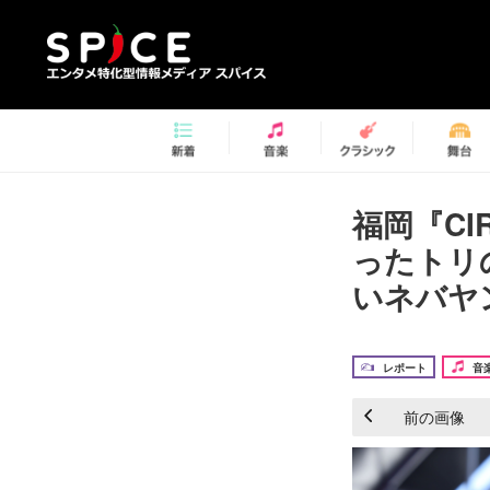
福岡『CI
ったトリ
いネバヤン
レポート
音
前の画像