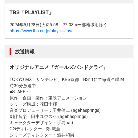
TBS「PLAYLIST」
2024年5月28日(火)25:58～27:08 ※一部地域を除く
https://www.tbs.co.jp/playlist-tbs/
放送情報
オリジナルアニメ『ガールズバンドクライ』
TOKYO MX、サンテレビ、KBS京都、BS11にて毎週金曜24
時30分放送中
■STAFF：
原作・企画・製作：東映アニメーション
シリーズ構成：花田十輝
音楽プロデューサー：玉井健二 (agehasprings)
劇伴音楽：田中ユウスケ (agehasprings)
キャラクターデザイン：手島nari
CGディレクター：鄭 載薫
シリーズディレクター：酒井和男