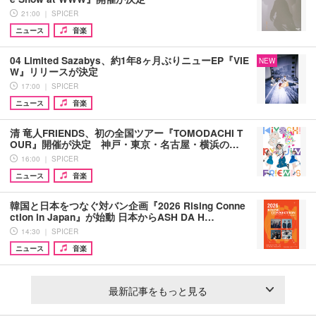
21:00 ｜ SPICER
ニュース
音楽
04 Limited Sazabys、約1年8ヶ月ぶりニューEP『VIE
NEW
W』リリースが決定
17:00 ｜ SPICER
ニュース
音楽
清 竜人FRIENDS、初の全国ツアー『TOMODACHI T
OUR』開催が決定 神戸・東京・名古屋・横浜の…
16:00 ｜ SPICER
ニュース
音楽
韓国と日本をつなぐ対バン企画『2026 Rising Conne
ction in Japan』が始動 日本からASH DA H…
14:30 ｜ SPICER
ニュース
音楽
最新記事をもっと見る