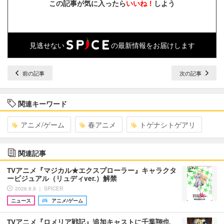
この記事が気に入ったら
いいね！
しよう
見逃せない
の最新情報をお届けします
前の記事
次の記事
関連キーワード
アニメ/ゲーム
春アニメ
トゲナシトゲアリ
関連記事
TVアニメ『マジカル★エクスプローラー』キャラクタ
ービジュアル（リュディver.）解禁
2026.8.8 ｜ SPICER
ニュース
アニメ/ゲーム
TVアニメ『ロメリア戦記』追加キャストに千葉翔也、