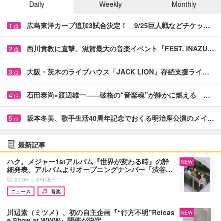
Daily
Weekly
Monthly
広島東洋カープ追加3試合決定！ 9/25巨人戦などチケッ…
1
位
西川貴教に直撃、滋賀最大の音楽イベント『FEST. INAZU…
2
位
大阪・茨木のライブハウス「JACK LION」存続支援ライ…
3
位
石田泰尚×渡辺雄一――破格の“音楽魂”が静かに燃える …
4
位
坂本冬美、歌手生活40周年記念でおくる明治座公演のメイ…
5
位
最新記事
ハク。メジャー1stアルバム『世界が変わる時』の詳
NEW
細発表、アルバムよりオープニングナンバー「渋谷…
21:00 ｜ SPICER
ニュース
音楽
川辺素（ミツメ）、初の自主企画『“行方不明”Releas
NEW
e Show at WWW』開催が決定