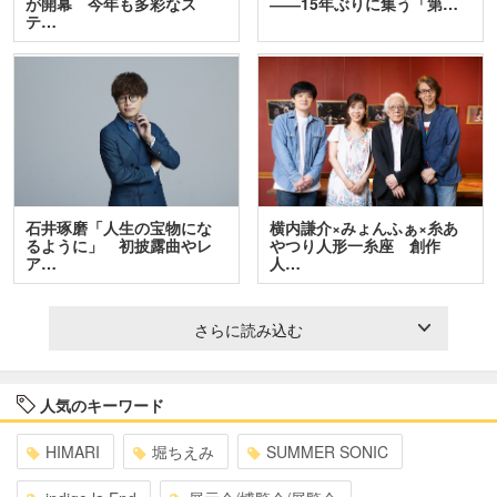
が開幕 今年も多彩なス
――15年ぶりに集う「第…
テ…
石井琢磨「人生の宝物にな
横内謙介×みょんふぁ×糸あ
るように」 初披露曲やレ
やつり人形一糸座 創作
ア…
人…
さらに読み込む
人気のキーワード
HIMARI
堀ちえみ
SUMMER SONIC