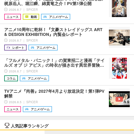
梶原岳人、堀江瞬、綿貫竜之介！PV第1弾公開
2026.8.7 ｜ SPICER
ニュース
動画
アニメ/ゲーム
アニメ10周年に乾杯！『文豪ストレイドッグス ART
& DESIGN EXHIBITION』内覧会レポート
2026.8.7 ｜ SPICER
レポート
アニメ/ゲーム
「フルメタル・パニック！」の賀東招二と漫画「テイ
ルズ オブ ジ アビス」の玲衣が描き出す異世界冒険…
2026.8.7 ｜ SPICER
コラム
アニメ/ゲーム
TVアニメ『尚善』2027年4月より放送決定！第1弾PV
解禁
2026.8.5 ｜ SPICER
ニュース
アニメ/ゲーム
人気記事ランキング