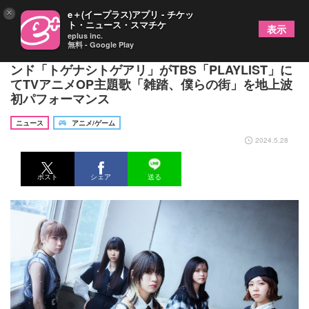
×
e＋(イープラス)アプリ - チケッ
ト・ニュース・スマチケ
表示
eplus inc.
無料 - Google Play
オリジナルアニメ『ガールズバンドクライ』劇中バ
ンド「トゲナシトゲアリ」がTBS「PLAYLIST」に
てTVアニメOP主題歌「雑踏、僕らの街」を地上波
初パフォーマンス
ニュース
アニメ/ゲーム
2024.5.28
ポスト
シェア
送る