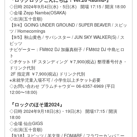
◇日時 2024年9月4日(水)・5日(木) 開場 17:15 / 開演 18:00
◇会場 Zepp Namba(OSAKA)
◇出演(五十音順)
【9/4】GOING UNDER GROUND / SUPER BEAVER / スピッ
ツ / Homecomings
【9/5】秋⼭⻩⾊ / サバシスター / JUN SKY WALKER(S) / ス
ピッツ
ナビゲーター：FM802 DJ 加藤真樹子 / FM802 DJ 中島ヒロ
ト
◇
1F スタンディング ￥7,900(税込) 整理番号付き・
ドリンク代別
2F 指定席 ￥7,900(税込) ドリンク代別
※未就学児童⼊場不可 / ⼩学⽣以上
必要
◇お問い合わせ プラムチャウダー 06-6357-6969 (平日
12:00〜18:00)
『ロックのほそ道2024』
◇日時 2024年9月18日(水)・19日(木) 開場17:15 / 開演
18:00
◇会場 仙台GIGS
◇出演(五十音順)
【9/18】スピッツ / 羊文学 / FOMARE / フラワーカンパニー