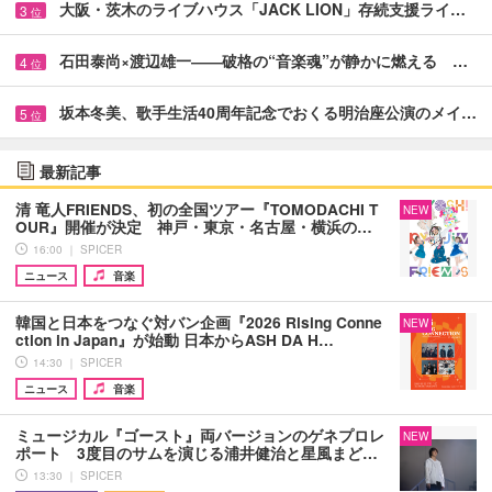
大阪・茨木のライブハウス「JACK LION」存続支援ライ…
3
位
石田泰尚×渡辺雄一――破格の“音楽魂”が静かに燃える …
4
位
坂本冬美、歌手生活40周年記念でおくる明治座公演のメイ…
5
位
最新記事
清 竜人FRIENDS、初の全国ツアー『TOMODACHI T
NEW
OUR』開催が決定 神戸・東京・名古屋・横浜の…
16:00 ｜ SPICER
ニュース
音楽
韓国と日本をつなぐ対バン企画『2026 Rising Conne
NEW
ction in Japan』が始動 日本からASH DA H…
14:30 ｜ SPICER
ニュース
音楽
ミュージカル『ゴースト』両バージョンのゲネプロレ
NEW
ポート 3度目のサムを演じる浦井健治と星風まど…
13:30 ｜ SPICER