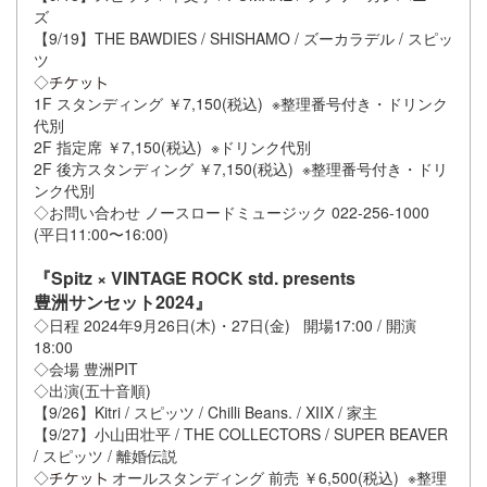
ズ
【9/19】THE BAWDIES / SHISHAMO / ズーカラデル / スピッ
ツ
◇
1F スタンディング ￥7,150(税込) ※整理番号付き・ドリンク
代別
2F 指定席 ￥7,150(税込) ※ドリンク代別
2F 後方スタンディング ￥7,150(税込) ※整理番号付き・ドリ
ンク代別
◇お問い合わせ ノースロードミュージック 022-256-1000
(平日11:00〜16:00)
『Spitz × VINTAGE ROCK std. presents
豊洲サンセット2024』
◇日程 2024年9月26日(木)・27日(金) 開場17:00 / 開演
18:00
◇会場 豊洲PIT
◇出演(五十音順)
【9/26】Kitri / スピッツ / Chilli Beans. / XIIX / 家主
【9/27】小山田壮平 / THE COLLECTORS / SUPER BEAVER
/ スピッツ / 離婚伝説
◇
オールスタンディング 前売 ￥6,500(税込) ※整理