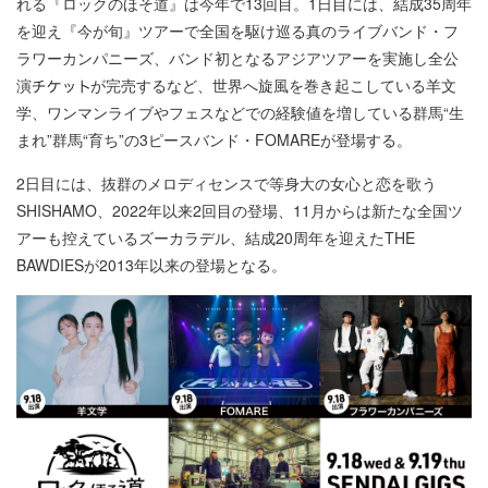
れる『ロックのほそ道』は今年で13回目。1日目には、結成35周年
を迎え『今が旬』ツアーで全国を駆け巡る真のライブバンド・フ
ラワーカンパニーズ、バンド初となるアジアツアーを実施し全公
演
が完売するなど、世界へ旋風を巻き起こしている羊文
学、ワンマンライブやフェスなどでの経験値を増している群馬“生
まれ”群馬“育ち”の3ピースバンド・FOMAREが登場する。
2日目には、抜群のメロディセンスで等身大の女心と恋を歌う
SHISHAMO、2022年以来2回目の登場、11月からは新たな全国ツ
アーも控えているズーカラデル、結成20周年を迎えたTHE
BAWDIESが2013年以来の登場となる。