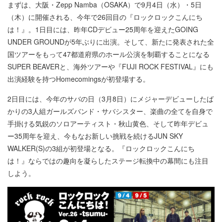
まずは、大阪・Zepp Namba（OSAKA）で9月4日（水）・5日
（木）に開催される、今年で26回目の『ロックロックこんにち
は！』。1日目には、昨年CDデビュー25周年を迎えたGOING
UNDER GROUNDが5年ぶりに出演。そして、新たに発表された全
国ツアーをもって47都道府県のホール公演を制覇することになる
SUPER BEAVERと、海外ツアーや『FUJI ROCK FESTIVAL』にも
出演経験を持つHomecomingsが初登場する。
2日目には、今年のサバの日（3月8日）にメジャーデビューしたば
かりの3人組ガールズバンド・サバシスター、楽曲の全てを自身で
手掛ける気鋭のソロアーティスト・秋山黄色、そして昨年デビュ
ー35周年を迎え、今もなお新しい挑戦を続けるJUN SKY
WALKER(S)の3組が初登場となる。『ロックロックこんにち
は！』ならではの趣向を凝らしたステージ転換中の幕間にも注目
しよう。