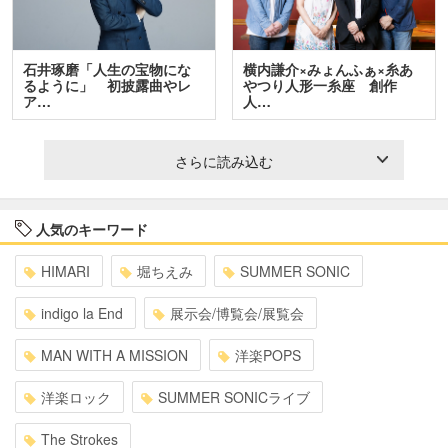
石井琢磨「人生の宝物にな
横内謙介×みょんふぁ×糸あ
るように」 初披露曲やレ
やつり人形一糸座 創作
ア…
人…
さらに読み込む
人気のキーワード
HIMARI
堀ちえみ
SUMMER SONIC
indigo la End
展示会/博覧会/展覧会
MAN WITH A MISSION
洋楽POPS
洋楽ロック
SUMMER SONICライブ
The Strokes