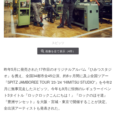
スピッツ
画像を全て表示（4件）
昨年5月に発売された17作目のオリジナルアルバム『ひみつスタジ
オ』を携え、全国34都市全45公演、約8ヶ月間に及ぶ全国ツアー
『SPITZ JAMBOREE TOUR ’23-’24 “HIMITSU STUDIO”』を今年2
月に無事完走したスピッツ。今年も9月に恒例のレギュラーイベン
ト3タイトル『ロックロックこんにちは！』『ロックのほそ道』
『豊洲サンセット』を大阪・宮城・東京で開催することが決定。
全出演アーティストも発表された。