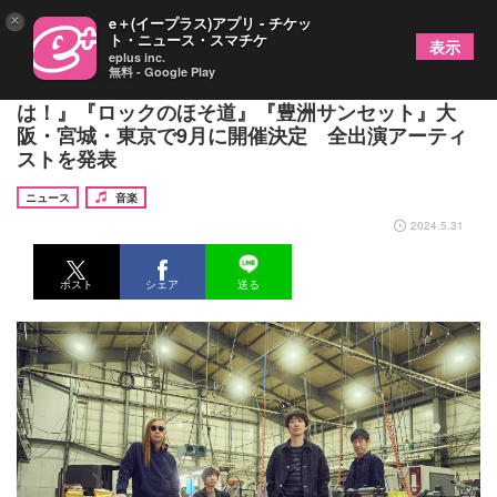
×
e＋(イープラス)アプリ - チケッ
ト・ニュース・スマチケ
表示
eplus inc.
無料 - Google Play
スピッツ、恒例イベント『ロックロックこんにち
は！』『ロックのほそ道』『豊洲サンセット』大
阪・宮城・東京で9月に開催決定 全出演アーティ
ストを発表
ニュース
音楽
2024.5.31
ポスト
シェア
送る