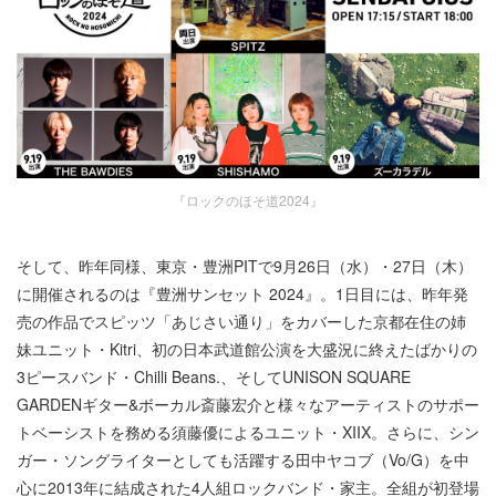
『ロックのほそ道2024』
そして、昨年同様、東京・豊洲PITで9月26日（水）・27日（木）
に開催されるのは『豊洲サンセット 2024』。1日目には、昨年発
売の作品でスピッツ「あじさい通り」をカバーした京都在住の姉
妹ユニット・Kitri、初の日本武道館公演を大盛況に終えたばかりの
3ピースバンド・Chilli Beans.、そしてUNISON SQUARE
GARDENギター&ボーカル斎藤宏介と様々なアーティストのサポー
トベーシストを務める須藤優によるユニット・XIIX。さらに、シン
ガー・ソングライターとしても活躍する田中ヤコブ（Vo/G）を中
心に2013年に結成された4人組ロックバンド・家主。全組が初登場