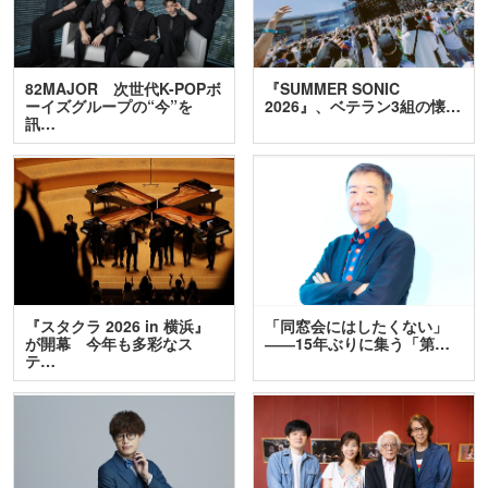
82MAJOR 次世代K-POPボ
『SUMMER SONIC
ーイズグループの“今”を
2026』、ベテラン3組の懐…
訊…
『スタクラ 2026 in 横浜』
「同窓会にはしたくない」
が開幕 今年も多彩なス
――15年ぶりに集う「第…
テ…