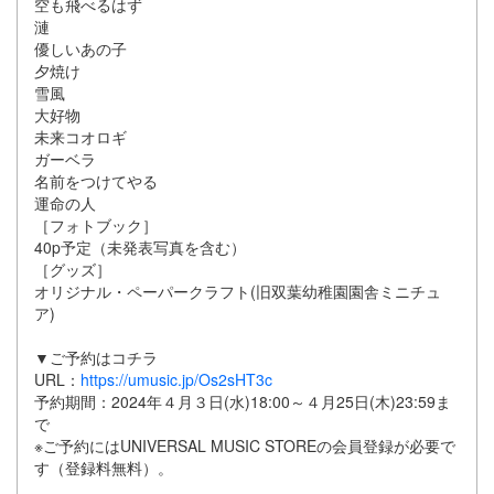
空も飛べるはず
漣
優しいあの子
夕焼け
雪風
大好物
未来コオロギ
ガーベラ
名前をつけてやる
運命の人
［フォトブック］
40p予定（未発表写真を含む）
［グッズ］
オリジナル・ペーパークラフト(旧双葉幼稚園園舎ミニチュ
ア)
▼ご予約はコチラ
URL：
https://umusic.jp/Os2sHT3c
予約期間：2024年４月３日(水)18:00～４月25日(木)23:59ま
で
※ご予約にはUNIVERSAL MUSIC STOREの会員登録が必要で
す（登録料無料）。