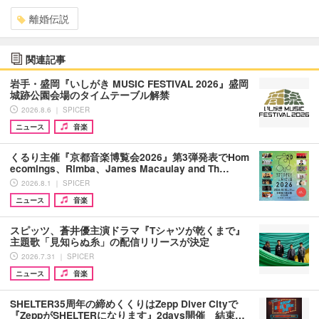
離婚伝説
関連記事
岩手・盛岡『いしがき MUSIC FESTIVAL 2026』盛岡
城跡公園会場のタイムテーブル解禁
2026.8.6 ｜ SPICER
ニュース
音楽
くるり主催『京都音楽博覧会2026』第3弾発表でHom
ecomings、Rimba、James Macaulay and Th…
2026.8.1 ｜ SPICER
ニュース
音楽
スピッツ、蒼井優主演ドラマ『Tシャツが乾くまで』
主題歌「見知らぬ糸」の配信リリースが決定
2026.7.31 ｜ SPICER
ニュース
音楽
SHELTER35周年の締めくくりはZepp Diver Cityで
『ZeppがSHELTERになります』2days開催 結束…