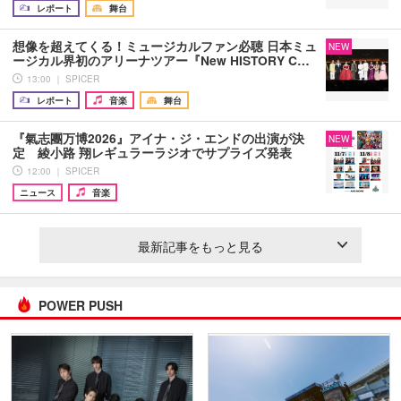
レポート
舞台
想像を超えてくる！ミュージカルファン必聴 日本ミュ
NEW
ージカル界初のアリーナツアー『New HISTORY C…
13:00 ｜ SPICER
レポート
音楽
舞台
『氣志團万博2026』アイナ・ジ・エンドの出演が決
NEW
定 綾小路 翔レギュラーラジオでサプライズ発表
12:00 ｜ SPICER
ニュース
音楽
最新記事をもっと見る
POWER PUSH