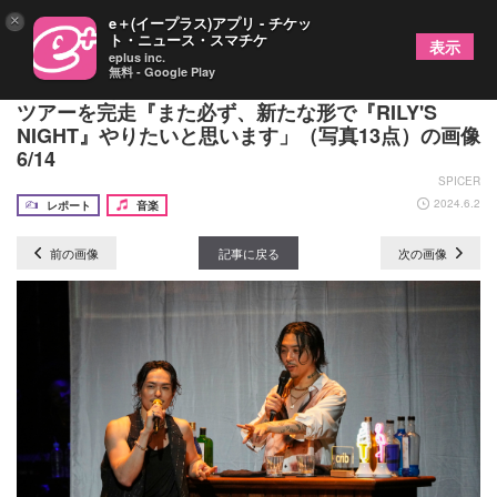
×
e＋(イープラス)アプリ - チケッ
ト・ニュース・スマチケ
表示
eplus inc.
無料 - Google Play
今市隆二（三代目JSB）、全国13ヶ所15公演のソロ
ツアーを完走『また必ず、新たな形で『RILY'S
NIGHT』やりたいと思います」（写真13点）の画像
6/14
SPICER
2024.6.2
レポート
音楽
前の画像
記事に戻る
次の画像