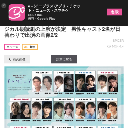
×
e＋(イープラス)アプリ - チケッ
ト・ニュース・スマチケ
表示
eplus inc.
無料 - Google Play
コブクロの名曲に乗せて新たな物語を紡ぐ、ミュー
ジカル朗読劇の上演が決定 男性キャスト2名が日
替わりで出演の画像2/2
SPICER
2024.6.4
ニュース
舞台
前の画像
記事に戻る