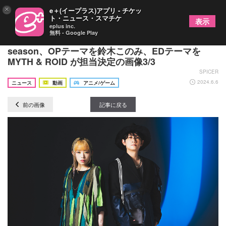
×
e＋(イープラス)アプリ - チケッ
ト・ニュース・スマチケ
表示
eplus inc.
無料 - Google Play
TVアニメ『Re:ゼロから始める異世界生活』3rd
season、OPテーマを鈴木このみ、EDテーマを
MYTH & ROID が担当決定の画像3/3
SPICER
2024.6.6
ニュース
動画
アニメ/ゲーム
前の画像
記事に戻る