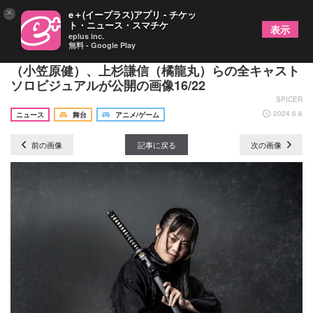
×
e＋(イープラス)アプリ - チケッ
ト・ニュース・スマチケ
表示
eplus inc.
無料 - Google Play
『イケメン戦国THE STAGE -FINAL-』織田信長
（小笠原健）、上杉謙信（橘龍丸）らの全キャスト
ソロビジュアルが公開の画像16/22
SPICER
2024.6.6
ニュース
舞台
アニメ/ゲーム
前の画像
記事に戻る
次の画像