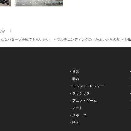
坂実
んなパターンを観てもらいたい」～マルチエンディングの『かまいたちの夜 ～THE 
- 音楽
- 舞台
- イベント・レジャー
- クラシック
- アニメ・ゲーム
- アート
- スポーツ
- 映画