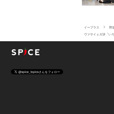
イープラス
野
ヴァサイェガ渉「いろ