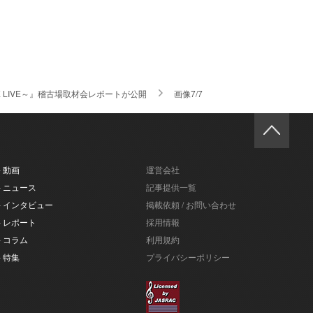
LIVE～』稽古場取材会レポートが公開
画像7/7
- 動画
運営会社
- ニュース
記事提供一覧
- インタビュー
掲載依頼 / お問い合わせ
- レポート
採用情報
- コラム
利用規約
- 特集
プライバシーポリシー