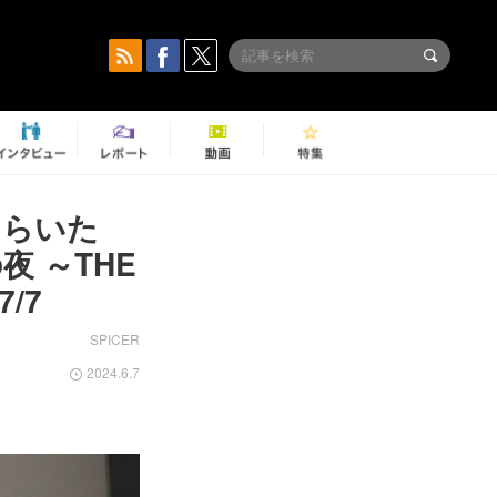
もらいた
 ～THE
/7
SPICER
2024.6.7