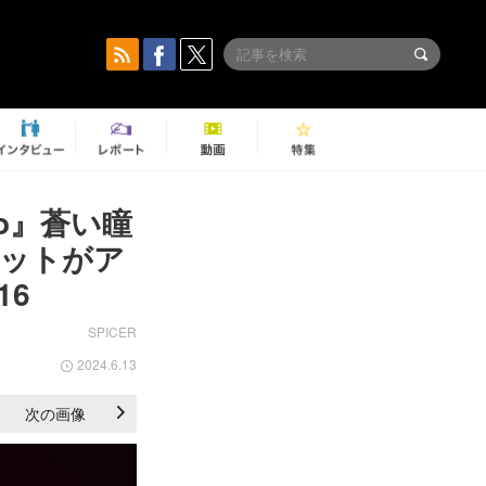
ido』蒼い瞳
ネットがア
16
SPICER
2024.6.13
次の画像