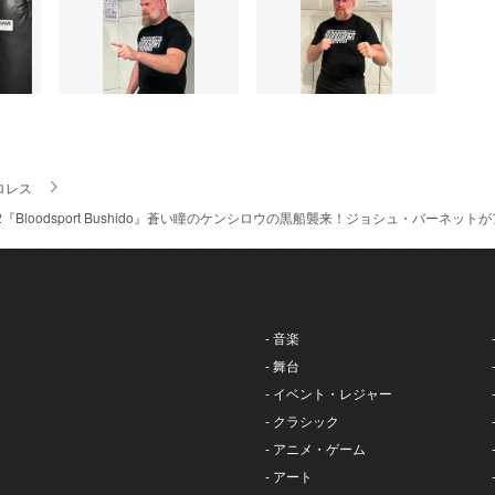
ロレス
2『Bloodsport Bushido』蒼い瞳のケンシロウの黒船襲来！ジョシュ・バーネ
- 音楽
- 舞台
- イベント・レジャー
- クラシック
- アニメ・ゲーム
- アート