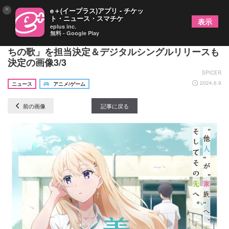
×
e＋(イープラス)アプリ - チケッ
ト・ニュース・スマチケ
表示
eplus inc.
無料 - Google Play
fhána、TVアニメ『義妹生活』OP主題歌「天使た
ちの歌」を担当決定＆デジタルシングルリリースも
決定の画像3/3
SPICER
2024.6.9
ニュース
アニメ/ゲーム
前の画像
記事に戻る