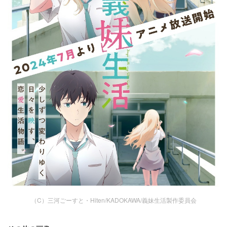
（C）三河ごーすと・Hiten/KADOKAWA/義妹生活製作委員会