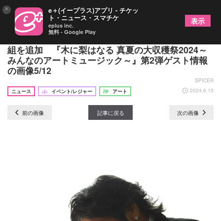
×
e＋(イープラス)アプリ - チケッ
ト・ニュース・スマチケ
表示
eplus inc.
無料 - Google Play
DA PUMP・ISSA＆KIMI、荻野目洋子、長州力ら9
組を追加 『木に梨はなる 真夏の大収穫祭2024～
みんなのアートミュージック～』第2弾ゲスト情報
の画像5/12
SPICER
2024.6.13
ニュース
イベント/レジャー
アート
前の画像
記事に戻る
次の画像