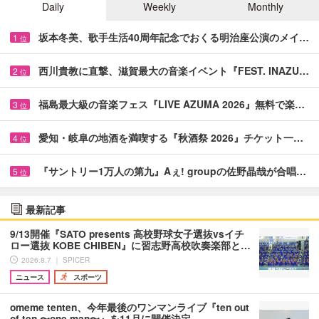
Daily
Weekly
Monthly
坂本冬美、歌手生活40周年記念でおくる明治座公演のメイ…
1
位
西川貴教に直撃、滋賀最大の音楽イベント『FEST. INAZU…
2
位
福島最大級の音楽フェス『LIVE AZUMA 2026』無料で楽…
3
位
愛知・岐阜の地酒を満喫する『秋酒祭 2026』チケット一…
4
位
『サントリー1万人の第九』Aぇ! groupの佐野晶哉が合唱…
5
位
最新記事
9/13開催『SATO presents 高校野球女子選抜vsイチ
ロー選抜 KOBE CHIBEN』に習志野高校吹奏楽部と…
2026.8.7 ｜ SPICER
ニュース
スポーツ
omeme tenten、今年最後のワンマンライブ『ten out
of ten 〜one man〜』を11月に開催決定