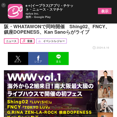
×
e＋(イープラス)アプリ - チケッ
ト・ニュース・スマチケ
表示
eplus inc.
無料 - Google Play
音楽フェス『WWWvol.1』と『こども縁日』が大
阪・WHATAWONで同時開催 Shing02、FNCY、
鎮座DOPENESS、Kan Sanoらがライブ
ニュース
音楽
イベント/レジャー
2024.6.16
ポスト
シェア
送る