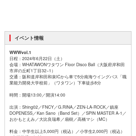
イベント情報
WWWvol.1
日程：2024年6月22日（土）
会場：WHATAWONワタワン Floor Disco Ball（大阪府岸和田
市岸の丘町1丁目32−1）
交通：阪和道岸和田和泉ICから車で5分南海ウイングバス「職
業能力開発大学校前」（ワタワン）下車徒歩8分
時間：開場13:00／開演14:00
出演：Shing02／FNCY／G.RINA／ZEN-LA-ROCK／鎮座
DOPENESS／Kan Sano（Band Set）／SPIN MASTER A-1／
おかもとえみ／大比良瑞希／扇樹／高橋マシ（MC）
料金：中学生以上5,000円（税込）／小学生2,000円（税込）