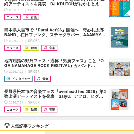
終アーティストを発表 DJ KRUTCHがおかもとえ…
2026.7.30 ｜ SPICER
ニュース
音楽
熊本県人吉市で『Rural Act'26』開催へ 奇妙礼太郎
BAND、在日ファンク、スチャダラパー、AAAMYY…
2026.7.28 ｜ SPICER
ニュース
動画
音楽
地方屈指の野外フェス・通称『男鹿フェス』こと『O
GA NAMAHAGE ROCK FESTIVAL』がバンド…
2026.7.22 ｜ SPICER
インタビュー
音楽
長野県松本市の音楽フェス『overhead fes’2026』第2
弾出演アーティストを発表 Salyu、アフロ、ヒグ…
2026.7.21 ｜ SPICER
ニュース
動画
音楽
人気記事ランキング