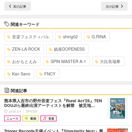
前の記事
次の記事
関連キーワード
音楽フェスティバル
shing02
G.RINA
ZEN-LA-ROCK
鎮座DOPENESS
おかもとえみ
SPIN MASTER A-1
大比良瑞希
Kan Sano
FNCY
関連記事
熊本県人吉市の野外音楽フェス『Rural Act'26』TEN
DOUJIら最終出演アーティストを解禁 被災地…
2026.8.5 ｜ SPICER
ニュース
動画
音楽
Trigger Records主催イベント『Singularity Next』最