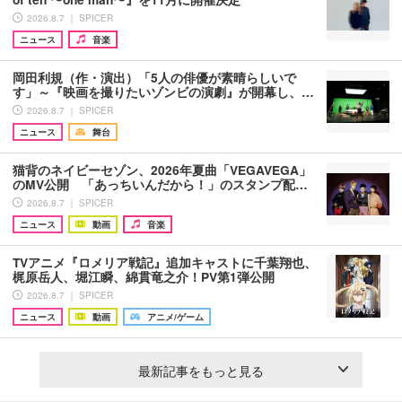
2026.8.7 ｜ SPICER
ニュース
音楽
岡田利規（作・演出）「5人の俳優が素晴らしいで
す」～『映画を撮りたいゾンビの演劇』が開幕し、…
2026.8.7 ｜ SPICER
ニュース
舞台
猫背のネイビーセゾン、2026年夏曲「VEGAVEGA」
のMV公開 「あっちいんだから！」のスタンプ配…
2026.8.7 ｜ SPICER
ニュース
動画
音楽
TVアニメ『ロメリア戦記』追加キャストに千葉翔也、
梶原岳人、堀江瞬、綿貫竜之介！PV第1弾公開
2026.8.7 ｜ SPICER
ニュース
動画
アニメ/ゲーム
最新記事をもっと見る