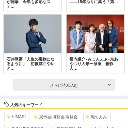
が開幕 今年も多彩なス
――15年ぶりに集う「第…
テ…
石井琢磨「人生の宝物にな
横内謙介×みょんふぁ×糸あ
るように」 初披露曲やレ
やつり人形一糸座 創作
ア…
人…
さらに読み込む
人気のキーワード
HIMARI
展示会/博覧会/展覧会
堀ちえみ