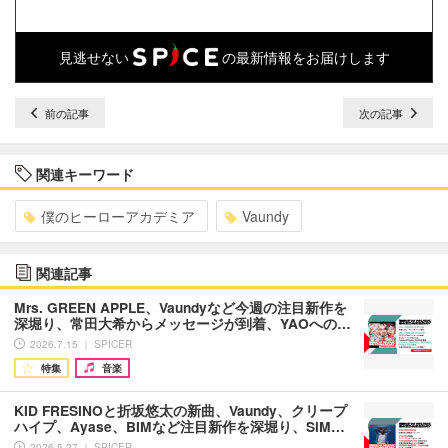
見逃せない
の最新情報をお届けします
前の記事
次の記事
関連キーワード
僕のヒーローアカデミア
Vaundy
関連記事
Mrs. GREEN APPLE、Vaundyなど今週の注目新作を
深堀り、常田大希からメッセージが到着、YAOへの…
2026.7.15 ｜ SPICER
特集
音楽
KID FRESINOと折坂悠太の新曲、Vaundy、クリープ
ハイプ、Ayase、BIMなど注目新作を深堀り、SiM…
2026.5.27 ｜ SPICER