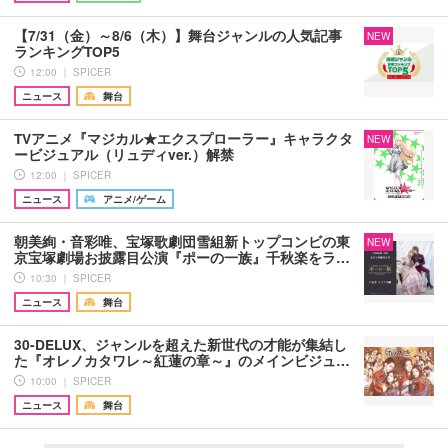
【7/31（金）～8/6（木）】舞台ジャンルの人気記事
NEW
ランキングTOP5
12:00 ｜ SPICER
ニュース
舞台
TVアニメ『マジカル★エクスプローラー』キャラクタ
NEW
ービジュアル（リュディver.）解禁
12:00 ｜ SPICER
ニュース
アニメ/ゲーム
朝美絢・音彩唯、宝塚歌劇団雪組新トップコンビの東
NEW
京宝塚劇場お披露目公演『ポーの一族』千秋楽をラ…
10:30 ｜ SPICER
ニュース
舞台
30-DELUX、ジャンルを超えた新世代の才能が集結し
た『オレノカタワレ～紅蓮の章～』のメインビジュ…
10:00 ｜ SPICER
ニュース
舞台