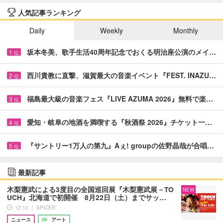
人気記事ランキング
Daily
Weekly
Monthly
坂本冬美、歌手生活40周年記念でおくる明治座公演のメイ…
1
位
西川貴教に直撃、滋賀最大の音楽イベント『FEST. INAZU…
2
位
福島最大級の音楽フェス『LIVE AZUMA 2026』無料で楽…
3
位
愛知・岐阜の地酒を満喫する『秋酒祭 2026』チケット一…
4
位
『サントリー1万人の第九』Aぇ! groupの佐野晶哉が合唱…
5
位
最新記事
木梨憲武による3度目の全国巡回展『木梨憲武展－TO
NEW
UCH』北海道で初開催 8月22日（土）までサッ…
12:10 ｜ SPICER
ニュース
アート