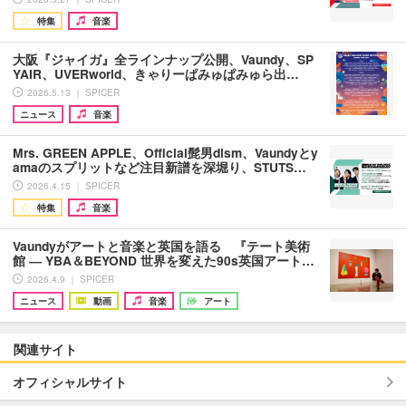
特集
音楽
大阪『ジャイガ』全ラインナップ公開、Vaundy、SP
YAIR、UVERworld、きゃりーぱみゅぱみゅら出…
2026.5.13 ｜ SPICER
ニュース
音楽
Mrs. GREEN APPLE、Official髭男dism、Vaundyとy
amaのスプリットなど注目新譜を深堀り、STUTS…
2026.4.15 ｜ SPICER
特集
音楽
Vaundyがアートと音楽と英国を語る 『テート美術
館 ― YBA＆BEYOND 世界を変えた90s英国アート…
2026.4.9 ｜ SPICER
ニュース
動画
音楽
アート
関連サイト
オフィシャルサイト