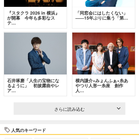
『スタクラ 2026 in 横浜』
「同窓会にはしたくない」
が開幕 今年も多彩なス
――15年ぶりに集う「第…
テ…
石井琢磨「人生の宝物にな
横内謙介×みょんふぁ×糸あ
るように」 初披露曲やレ
やつり人形一糸座 創作
ア…
人…
さらに読み込む
人気のキーワード