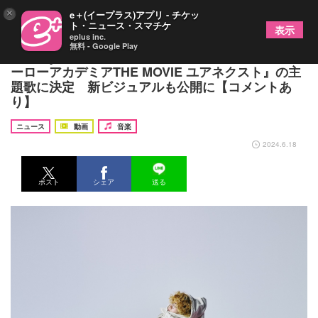
×
e＋(イープラス)アプリ - チケッ
ト・ニュース・スマチケ
表示
eplus inc.
無料 - Google Play
Vaundy、新曲「ホムンクルス」が劇場版『僕のヒ
ーローアカデミアTHE MOVIE ユアネクスト』の主
題歌に決定 新ビジュアルも公開に【コメントあ
り】
ニュース
動画
音楽
2024.6.18
ポスト
シェア
送る