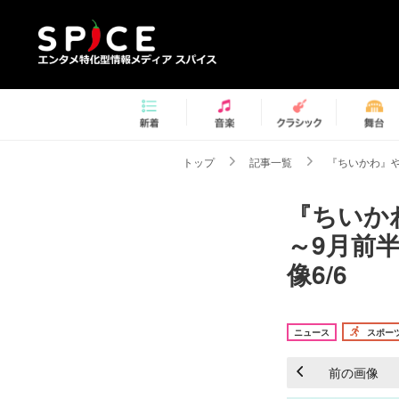
トップ
記事一覧
『ちいかわ』や
『ちいか
～9月前
像6/6
ニュース
スポー
前の画像