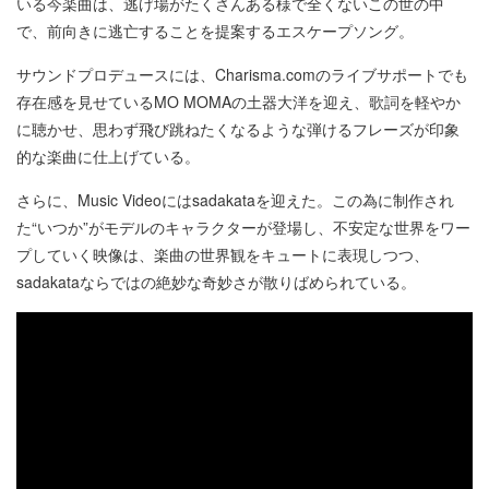
いる今楽曲は、逃げ場がたくさんある様で全くないこの世の中
で、前向きに逃亡することを提案するエスケープソング。
サウンドプロデュースには、Charisma.comのライブサポートでも
存在感を見せているMO MOMAの土器大洋を迎え、歌詞を軽やか
に聴かせ、思わず飛び跳ねたくなるような弾けるフレーズが印象
的な楽曲に仕上げている。
さらに、Music Videoにはsadakataを迎えた。この為に制作され
た“いつか”がモデルのキャラクターが登場し、不安定な世界をワー
プしていく映像は、楽曲の世界観をキュートに表現しつつ、
sadakataならではの絶妙な奇妙さが散りばめられている。