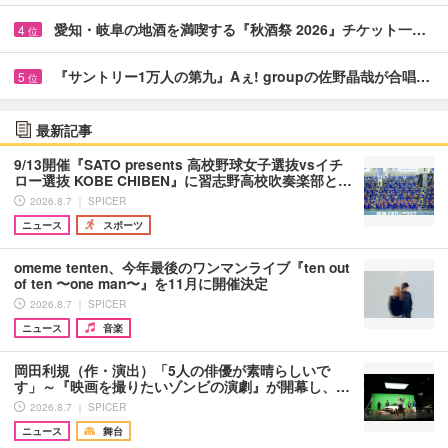
愛知・岐阜の地酒を満喫する『秋酒祭 2026』チケット一…
4
位
『サントリー1万人の第九』Aぇ! groupの佐野晶哉が合唱…
5
位
最新記事
9/13開催『SATO presents 高校野球女子選抜vsイチ
ロー選抜 KOBE CHIBEN』に習志野高校吹奏楽部と…
2026.8.7 ｜ SPICER
ニュース
スポーツ
omeme tenten、今年最後のワンマンライブ『ten out
of ten 〜one man〜』を11月に開催決定
2026.8.7 ｜ SPICER
ニュース
音楽
岡田利規（作・演出）「5人の俳優が素晴らしいで
す」～『映画を撮りたいゾンビの演劇』が開幕し、…
2026.8.7 ｜ SPICER
ニュース
舞台