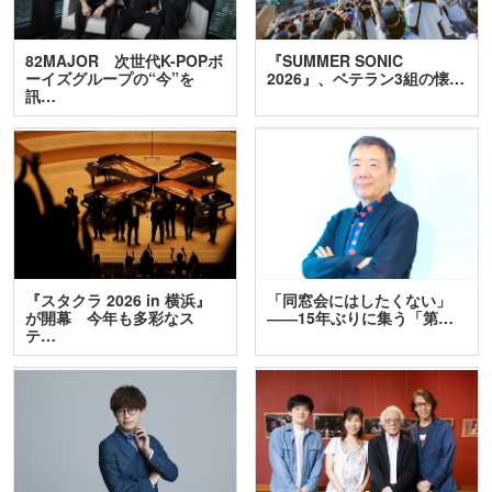
82MAJOR 次世代K-POPボ
『SUMMER SONIC
ーイズグループの“今”を
2026』、ベテラン3組の懐…
訊…
『スタクラ 2026 in 横浜』
「同窓会にはしたくない」
が開幕 今年も多彩なス
――15年ぶりに集う「第…
テ…