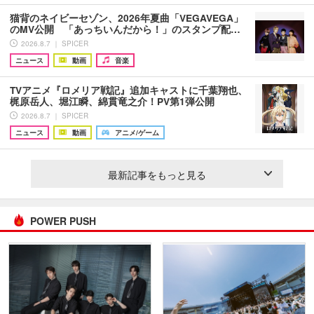
猫背のネイビーセゾン、2026年夏曲「VEGAVEGA」
のMV公開 「あっちいんだから！」のスタンプ配…
2026.8.7 ｜ SPICER
ニュース
動画
音楽
TVアニメ『ロメリア戦記』追加キャストに千葉翔也、
梶原岳人、堀江瞬、綿貫竜之介！PV第1弾公開
2026.8.7 ｜ SPICER
ニュース
動画
アニメ/ゲーム
最新記事をもっと見る
POWER PUSH