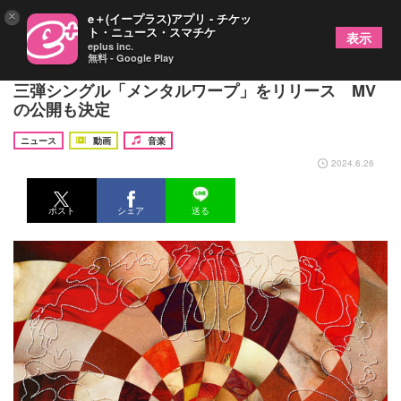
×
e＋(イープラス)アプリ - チケッ
ト・ニュース・スマチケ
表示
eplus inc.
無料 - Google Play
Charisma.com（カリスマドットコム）、2024年第
三弾シングル「メンタルワープ」をリリース MV
の公開も決定
ニュース
動画
音楽
2024.6.26
ポスト
シェア
送る