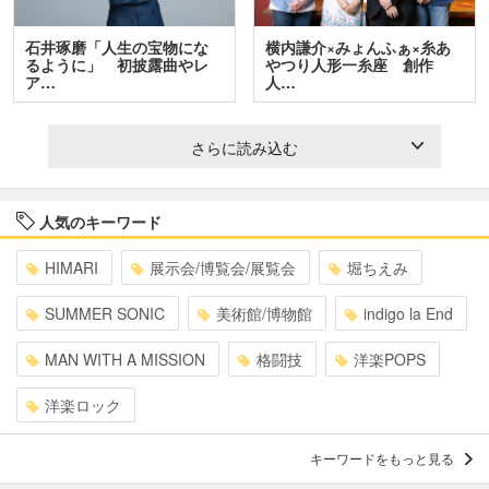
石井琢磨「人生の宝物にな
横内謙介×みょんふぁ×糸あ
るように」 初披露曲やレ
やつり人形一糸座 創作
ア…
人…
さらに読み込む
人気のキーワード
HIMARI
展示会/博覧会/展覧会
堀ちえみ
SUMMER SONIC
美術館/博物館
indigo la End
MAN WITH A MISSION
格闘技
洋楽POPS
洋楽ロック
キーワードをもっと見る