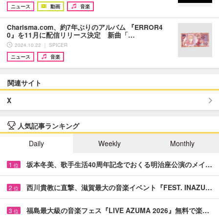
ニュース
動画
音楽
Charisma.com、約7年ぶりのアルバム 『ERROR4
0』を11月に配信リリース決定 新曲「…
2024.10.22 ｜ SPICER
ニュース
音楽
関連サイト
X
人気記事ランキング
Daily
Weekly
Monthly
坂本冬美、歌手生活40周年記念でおくる明治座公演のメイ…
1
位
西川貴教に直撃、滋賀最大の音楽イベント『FEST. INAZU…
2
位
福島最大級の音楽フェス『LIVE AZUMA 2026』無料で楽…
3
位