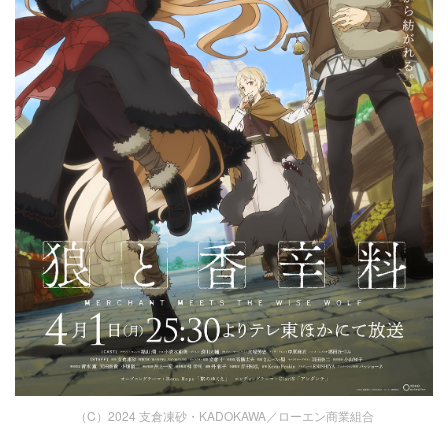
（C）2024 支倉凍砂・KADOKAWA／ローエン商業組合