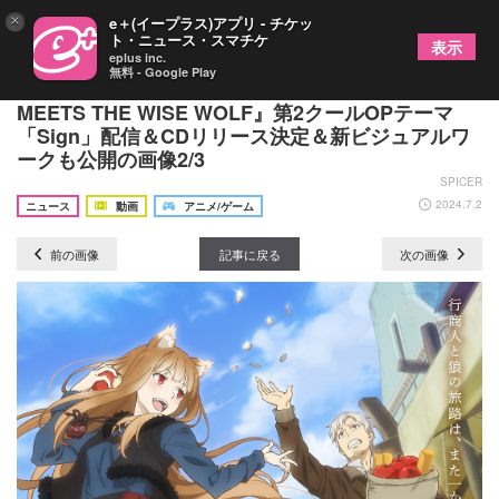
×
e＋(イープラス)アプリ - チケッ
ト・ニュース・スマチケ
表示
eplus inc.
無料 - Google Play
Aimer、TVアニメ『狼と香辛料MERCHANT
MEETS THE WISE WOLF』第2クールOPテーマ
「Sign」配信＆CDリリース決定＆新ビジュアルワ
ークも公開の画像2/3
SPICER
2024.7.2
ニュース
動画
アニメ/ゲーム
前の画像
記事に戻る
次の画像