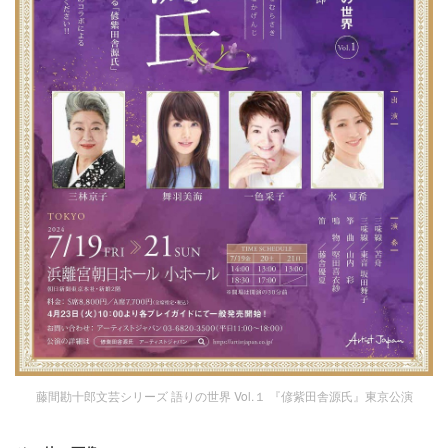
藤間勘十郎文芸シリーズ 語りの世界 Vol.１ 『偐紫田舎源氏』東京公演