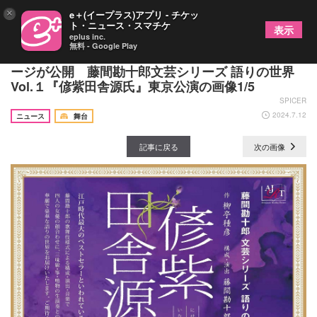
×
e＋(イープラス)アプリ - チケッ
ト・ニュース・スマチケ
表示
eplus inc.
無料 - Google Play
水 夏希、一色采子、舞羽美海、三林京子のメッセ
ージが公開 藤間勘十郎文芸シリーズ 語りの世界
Vol.１『偐紫田舎源氏』東京公演の画像1/5
SPICER
2024.7.12
ニュース
舞台
記事に戻る
次の画像