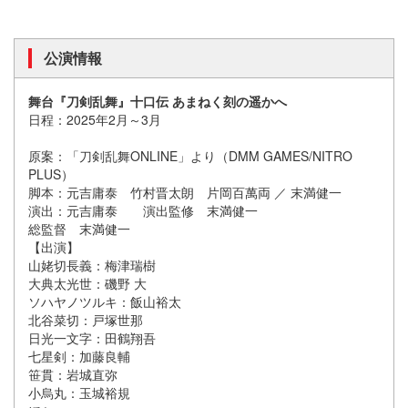
公演情報
舞台『刀剣乱舞』十口伝 あまねく刻の遥かへ
日程：2025年2月～3月
原案：「刀剣乱舞ONLINE」より（DMM GAMES/NITRO
PLUS）
脚本：元吉庸泰 竹村晋太朗 片岡百萬両 ／ 末満健一
演出：元吉庸泰 演出監修 末満健一
総監督 末満健一
【出演】
山姥切長義：梅津瑞樹
大典太光世：磯野 大
ソハヤノツルキ：飯山裕太
北谷菜切：戸塚世那
日光一文字：田鶴翔吾
七星剣：加藤良輔
笹貫：岩城直弥
小烏丸：玉城裕規