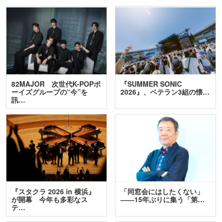
82MAJOR 次世代K-POPボ
『SUMMER SONIC
ーイズグループの“今”を
2026』、ベテラン3組の懐…
訊…
『スタクラ 2026 in 横浜』
「同窓会にはしたくない」
が開幕 今年も多彩なス
――15年ぶりに集う「第…
テ…