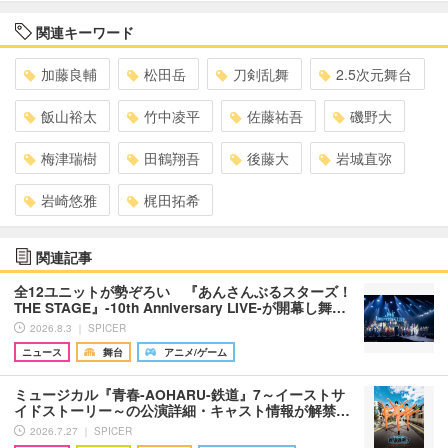
関連キーワード
加藤良輔
松田岳
刀剣乱舞
2.5次元舞台
飯山裕太
竹中凌平
佐藤祐吾
磯野大
梅津瑞樹
田鶴翔吾
後藤大
岩城直弥
岩崎悠雅
梶田拓希
関連記事
全12ユニットが勢ぞろい 『あんさんぶるスターズ！
THE STAGE』-10th Anniversary LIVE-が開幕し舞…
2026.8.3 ｜ SPICER
ニュース
舞台
アニメ/ゲーム
ミュージカル『青春-AOHARU-鉄道』7～イーストサ
イドストーリー～の公演詳細・キャスト情報が解禁…
2026.7.27 ｜ SPICER