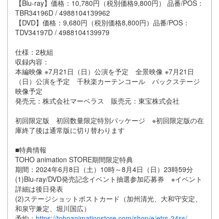
【Blu-ray】価格：10,780円（税別価格9,800円） 品番/POS：
TBR34196D / 4988104139962
【DVD】価格：9,680円（税別価格8,800円）品番/POS：
TDV34197D / 4988104139979
仕様：2枚組
収録内容：
本編映像 ※7月21日（日）公演を予定 全景映像 ※7月21日
（日）公演を予定 千秋楽カーテンコール バックステージ
映像予定
発売元：株式会社マーベラス 販売元：東宝株式会社
初回限定版 初回数量限定特別パッケージ ※初回限定版の在
庫終了後は通常版に切り替わります
■特典情報
TOHO animation STORE期間限定特典
期間：2024年6月8日（土）10時～8月4日（日）23時59分
(1)Blu-ray/DVD発売記念イベント抽選参加応募券 ※イベント
詳細は後日発表
(2)ステージショットポストカード（加州清光、大和守安定、
和泉守兼定、堀川国広）
予約：
https://tohoanimationstore.com/shop/e/etrs-24ss/