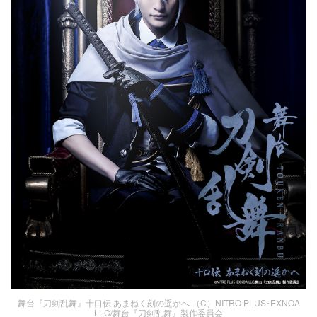
舞台『刀剣乱舞』十口伝 あまねく刻の遥かへ （C）NITRO PLUS･EXNOA
LLC/舞台『刀剣乱舞』製作委員会