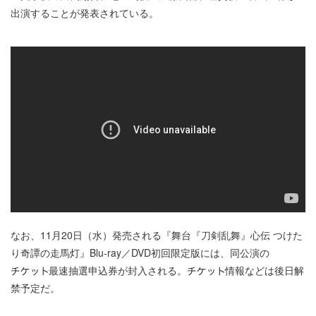
出演することが発表されている。
なお、11月20日（水）発売される『舞台『刀剣乱舞』心伝 つけた
り奇譚の走馬灯』Blu-ray／DVD初回限定版には、同公演の
最速抽選申込券が封入される。
情報などは後日解
禁予定だ。