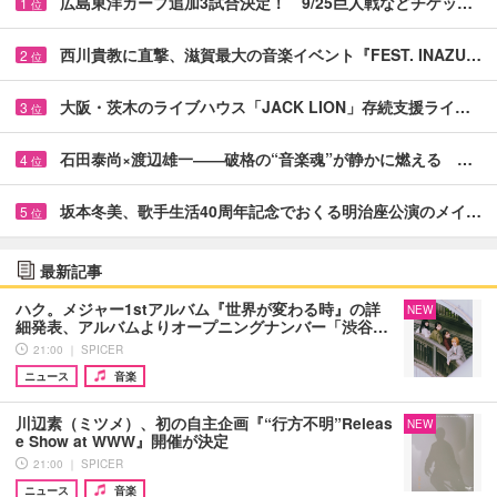
広島東洋カープ追加3試合決定！ 9/25巨人戦などチケッ…
1
位
西川貴教に直撃、滋賀最大の音楽イベント『FEST. INAZU…
2
位
大阪・茨木のライブハウス「JACK LION」存続支援ライ…
3
位
石田泰尚×渡辺雄一――破格の“音楽魂”が静かに燃える …
4
位
坂本冬美、歌手生活40周年記念でおくる明治座公演のメイ…
5
位
最新記事
ハク。メジャー1stアルバム『世界が変わる時』の詳
NEW
細発表、アルバムよりオープニングナンバー「渋谷…
21:00 ｜ SPICER
ニュース
音楽
川辺素（ミツメ）、初の自主企画『“行方不明”Releas
NEW
e Show at WWW』開催が決定
21:00 ｜ SPICER
ニュース
音楽