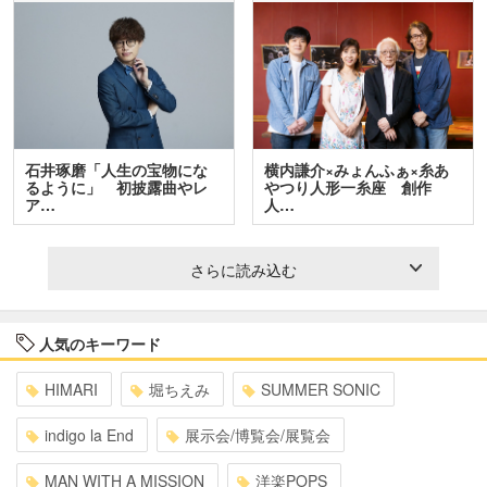
石井琢磨「人生の宝物にな
横内謙介×みょんふぁ×糸あ
るように」 初披露曲やレ
やつり人形一糸座 創作
ア…
人…
さらに読み込む
人気のキーワード
HIMARI
堀ちえみ
SUMMER SONIC
indigo la End
展示会/博覧会/展覧会
MAN WITH A MISSION
洋楽POPS