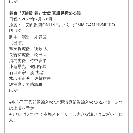
ほか
舞台『刀剣乱舞』士伝 真贋見極める眼
日程：2025年7月～8月
原案：「刀剣乱舞ONLINE」より（DMM GAMES/NITRO
PLUS）
脚本・演出：末満健一
【出演】
蜂須賀虎徹：後藤 大
長曽祢虎徹：松田 岳
浦島虎徹：竹中凌平
小竜景光：梶田拓希
石田正宗：湊 丈瑠
水心子正秀：佐藤祐吾
源清麿：岩崎悠雅
ほか
※水心子正秀部隊編入ver.と源清麿部隊編入ver.の2パターンで
の上演を予定
※それぞれのver.で本編ストーリーに大きな違いはございませ
ん。