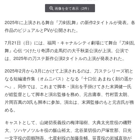
画像を全て表示（2件）
2025年に上演される舞台『刀剣乱舞』の新作2タイトルが発表。各
作品のビジュアルとPVが公開された。
7月21日（日）には、福岡・キャナルシティ劇場にて舞台『刀剣乱
舞』心伝 つけたり奇譚の走馬灯の大千秋楽公演が上演。公演で
は、2025年の刀ステ新作公演2タイトルの上演が発表された。
2025年2月から3月にかけて上演されるのは、刀ステシリーズ初と
なる短編連作集（オムニバス）となる『十口伝 あまねく刻の遥か
へ』。同作では、これまで脚本・演出を手掛けてきた末満健一氏
が総監督として脚本と演出監修を務め、元吉庸泰、竹村晋太朗、
片岡百萬の3氏も脚本に参加。演出は、末満監修のもと元吉氏が務
める。
キャストとして、山姥切長義役の梅津瑞樹、大典太光世役の磯野
大、ソハヤノツルキ役の飯山裕太、北谷菜切役の戸塚世那、日光
一文字役の田鶴翔吾、七星剣役の加藤良輔、笹貫役の岩城直弥が