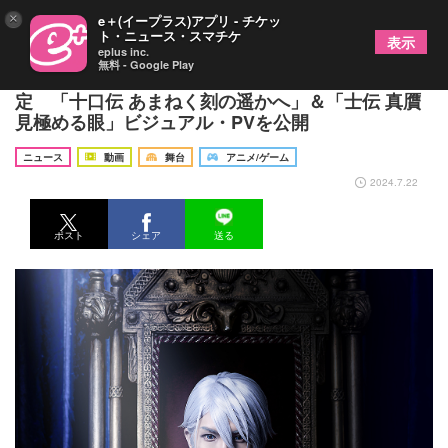
×
e＋(イープラス)アプリ - チケッ
ト・ニュース・スマチケ
表示
eplus inc.
無料 - Google Play
舞台『刀剣乱舞』2025年新作2タイトルの上演が決
定 「十口伝 あまねく刻の遥かへ」＆「士伝 真贋
見極める眼」ビジュアル・PVを公開
ニュース
動画
舞台
アニメ/ゲーム
2024.7.22
ポスト
シェア
送る