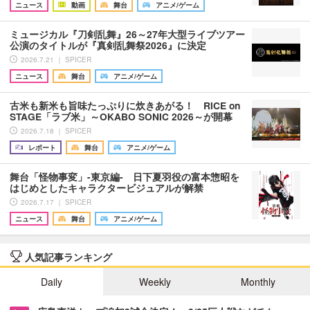
ニュース
動画
舞台
アニメ/ゲーム
ミュージカル『刀剣乱舞』26～27年大型ライブツアー
公演のタイトルが『真剣乱舞祭2026』に決定
2026.7.21 ｜ SPICER
ニュース
舞台
アニメ/ゲーム
古米も新米も旨味たっぷりに炊きあがる！ RICE on
STAGE「ラブ米」～OKABO SONIC 2026～が開幕
2026.7.18 ｜ SPICER
レポート
舞台
アニメ/ゲーム
舞台「怪物事変」-東京編- 日下夏羽役の富本惣昭を
はじめとしたキャラクタービジュアルが解禁
2026.7.17 ｜ SPICER
ニュース
舞台
アニメ/ゲーム
人気記事ランキング
Daily
Weekly
Monthly