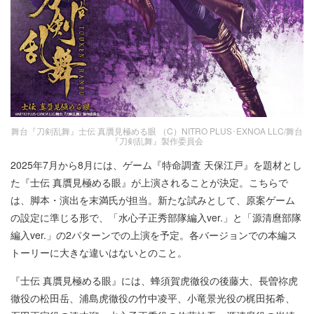
舞台『刀剣乱舞』士伝 真贋見極める眼 （C）NITRO PLUS･EXNOA LLC/舞台
『刀剣乱舞』製作委員会
2025年7月から8月には、ゲーム『特命調査 天保江戸』を題材とし
た『士伝 真贋見極める眼』が上演されることが決定。こちらで
は、脚本・演出を末満氏が担当。新たな試みとして、原案ゲーム
の設定に準じる形で、「水心子正秀部隊編入ver.」と「源清麿部隊
編入ver.」の2パターンでの上演を予定。各バージョンでの本編ス
トーリーに大きな違いはないとのこと。
『士伝 真贋見極める眼』には、蜂須賀虎徹役の後藤大、長曽祢虎
徹役の松田岳、浦島虎徹役の竹中凌平、小竜景光役の梶田拓希、