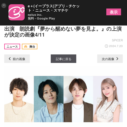
×
e＋(イープラス)アプリ - チケッ
ト・ニュース・スマチケ
表示
eplus inc.
無料 - Google Play
美弥るりか、天寿光希ら日程毎に様々なキャストが
出演 朗読劇『夢から醒めない夢を見よ。』の上演
が決定の画像4/11
SPICER
2024.7.23
ニュース
舞台
前の画像
記事に戻る
次の画像