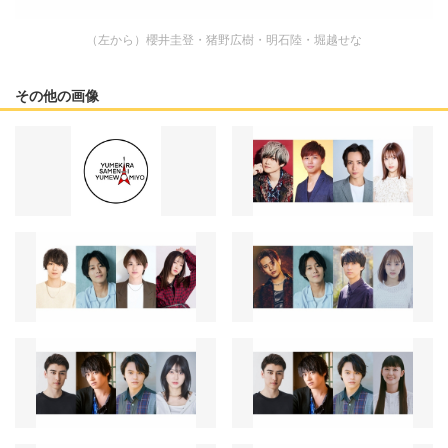
（左から）櫻井圭登・猪野広樹・明石陸・堀越せな
その他の画像