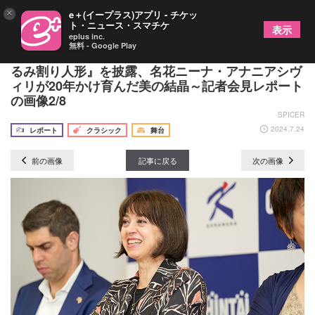
×
e＋(イープラス)アプリ - チケッ
ト・ニュース・スマチケ
表示
eplus inc.
無料 - Google Play
ジョージア国立バレエが"クリスマスの贈り物"『く
るみ割り人形』を披露、名花ニーナ・アナニアシヴ
ィリが20年かけ育んだ美の結晶～記者会見レポート
の画像2/8
SPICER
2024.7.24
レポート
クラシック
舞台
前の画像
記事に戻る
次の画像