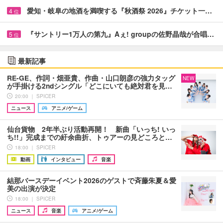
愛知・岐阜の地酒を満喫する『秋酒祭 2026』チケット一…
4
位
『サントリー1万人の第九』Aぇ! groupの佐野晶哉が合唱…
5
位
最新記事
RE-GE、作詞・畑亜貴、作曲・山口朗彦の強力タッグ
NEW
が手掛ける2ndシングル「どこにいても絶対君を見…
20:00 ｜ SPICER
ニュース
アニメ/ゲーム
仙台貨物 2年半ぶり活動再開！ 新曲「いっち! いっ
ち!!」完成までの紆余曲折、トゥアーの見どころと…
18:00 ｜ SPICER
動画
インタビュー
音楽
結那バースデーイベント2026のゲストで斉藤朱夏＆愛
美の出演が決定
18:00 ｜ SPICER
ニュース
音楽
アニメ/ゲーム