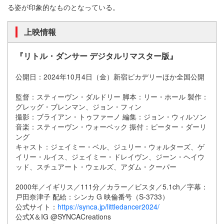
る姿が印象的なものとなっている。
上映情報
『リトル・ダンサー デジタルリマスター版』
公開日：2024年10月4日（金）新宿ピカデリーほか全国公開
監督：スティーヴン・ダルドリー 脚本：リー・ホール 製作：
グレッグ・ブレンマン、ジョン・フィン
撮影：ブライアン・トゥファーノ 編集：ジョン・ウィルソン
音楽：スティーヴン・ウォーベック 振付：ピーター・ダーリ
ング
キャスト：ジェイミー・ベル、ジュリー・ウォルターズ、ゲ
イリー・ルイス、ジェイミー・ドレイヴン、ジーン・ヘイウ
ッド、スチュアート・ウェルズ、アダム・クーパー
2000年／イギリス／111分／カラー／ビスタ／5.1ch／字幕：
戸田奈津子 配給：シンカ G 映倫番号（S-3733）
公式サイト：
https://synca.jp/littledancer2024/
公式X＆IG @SYNCACreations