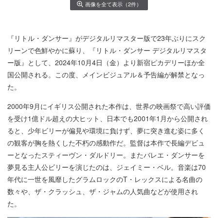
画像を全て表示（2件）
『リトル・ダンサー』がデジタルリマスター版で23年ぶりにスク
リーンで色鮮やかに蘇り、『リトル・ダンサー デジタルリマスタ
ー版』として、2024年10月4日（金）より新宿ピカデリーほか全
国公開される。この度、メインビジュアル＆予告編が解禁となっ
た。
2000年9月にイギリス公開された本作は、世界の映画祭で高い評価
を受け1億ドル超えの大ヒット、日本でも2001年1月から公開され
ると、少年ビリーが偏見や環境に負けず、夢に突き進む姿に多く
の観客が胸を熱くした不朽の感動作だ。監督は本作で長編デビュ
ーとなったスティーヴン・ダルドリー。またバレエ・ダンサーを
夢見る主人公ビリーを演じたのは、ジェイミー・ベル。音楽は70
年代に一世を風靡したグラムロックのT・レックスによる名曲の
数々や、ザ・クラッシュ、ザ・ジャムの人気曲などが使用され
た。