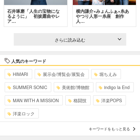
石井琢磨「人生の宝物にな
横内謙介×みょんふぁ×糸あ
るように」 初披露曲やレ
やつり人形一糸座 創作
ア…
人…
さらに読み込む
人気のキーワード
HIMARI
展示会/博覧会/展覧会
堀ちえみ
SUMMER SONIC
美術館/博物館
indigo la End
MAN WITH A MISSION
格闘技
洋楽POPS
洋楽ロック
キーワードをもっと見る