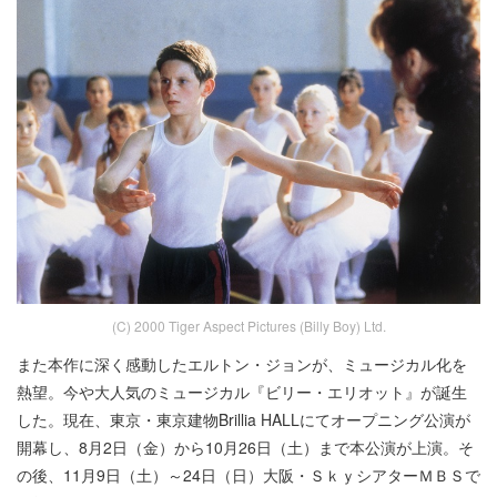
(C) 2000 Tiger Aspect Pictures (Billy Boy) Ltd.
また本作に深く感動したエルトン・ジョンが、ミュージカル化を
熱望。今や大人気のミュージカル『ビリー・エリオット』が誕生
した。現在、東京・東京建物Brillia HALLにてオープニング公演が
開幕し、8月2日（金）から10月26日（土）まで本公演が上演。そ
の後、11月9日（土）～24日（日）大阪・ＳｋｙシアターＭＢＳで