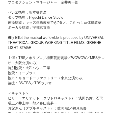
プロダクション・マネージャー：金井勇一郎
バレエ指導：坂本登喜彦
タップ指導：Higuchi Dance Studio
体操指導：キッズ体操教室でき⇄タノ、こむっしゅ体操教室
ボーカル指導：宇都宮直高
Billy Elliot the musical worldwide is produced by UNIVERSAL
THEATRICAL GROUP, WORKING TITLE FILMS, GREENE
LIGHT STAGE
主催：TBS／ホリプロ／梅田芸術劇場／WOWOW／MBSテレ
ビ（大阪公演のみ）
特別協賛：大和ハウス工業
協賛：イープラス
協力：キョードーファクトリー（東京公演のみ）
後援：BS-TBS／TBSラジオ
＜キャスト＞
ビリー・エリオット（クワトロキャスト）：浅田良舞／石黒
瑛土／井上宇一郎／春山嘉夢一
お父さん（ダブルキャスト）：益岡 徹／鶴見辰吾
ウィルキンソン先生（ダブルキャスト）安蘭けい／濱田めぐ