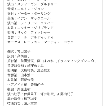
演出：スティーヴン・ダルドリー
音楽：エルトン・ジョン
振付：ピーター・ダーリング
美術：イアン・マックニール
演出補：ジュリアン・ウェバー
衣裳：ニッキー・ジリブランド
照明：リック・フィッシャー
音響：ポール・アルディッティ
オーケストレーション：マーティン・コック
翻訳：常田景子
訳詞：高橋亜子
振付補：前田清実、藤山すみれ（ドラスティックダンス”O”）
音楽監督補：鎭守めぐみ
照明補：大島祐夫、渡邉雄太
音響補：山本浩ー
衣裳補：阿部朱美
ヘアメイク補：柴崎尚子
擬闘：栗原直樹
演出助手：伴眞里子、坪井彰宏、加藤由紀子
舞台監督：松下城支
技術監督：清水重光