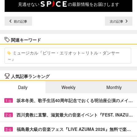
見逃せない
の最新情報をお届けします
前の記事
次の記事
関連キーワード
ミュージカル『ビリー・エリオット～リトル・ダンサー
～』
人気記事ランキング
Daily
Weekly
Monthly
坂本冬美、歌手生活40周年記念でおくる明治座公演のメイ…
1
位
西川貴教に直撃、滋賀最大の音楽イベント『FEST. INAZU…
2
位
福島最大級の音楽フェス『LIVE AZUMA 2026』無料で楽…
3
位