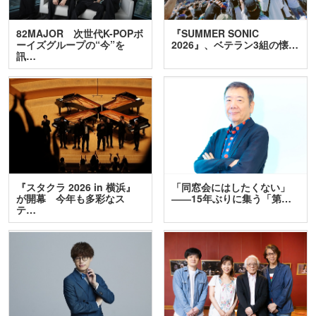
82MAJOR 次世代K-POPボ
『SUMMER SONIC
ーイズグループの“今”を
2026』、ベテラン3組の懐…
訊…
『スタクラ 2026 in 横浜』
「同窓会にはしたくない」
が開幕 今年も多彩なス
――15年ぶりに集う「第…
テ…