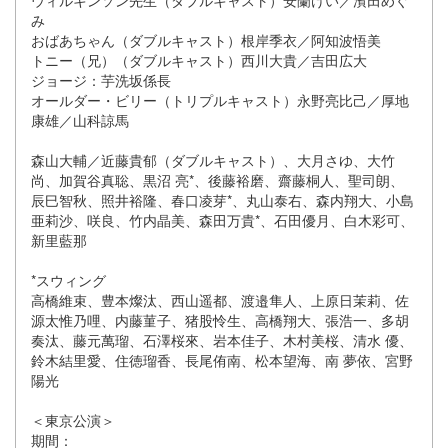
み
おばあちゃん（ダブルキャスト）根岸季衣／阿知波悟美
トニー（兄）（ダブルキャスト）西川大貴／吉田広大
ジョージ：芋洗坂係長
オールダー・ビリー（トリプルキャスト）永野亮比己／厚地
康雄／山科諒馬
森山大輔／近藤貴郁（ダブルキャスト）、大月さゆ、大竹
尚、加賀谷真聡、黒沼 亮*、後藤裕磨、齋藤桐人、聖司朗、
辰巳智秋、照井裕隆、春口凌芽*、丸山泰右、森内翔大、小島
亜莉沙、咲良、竹内晶美、森田万貴*、石田優月、白木彩可、
新里藍那
*スウィング
高橋維束、豊本燦汰、西山遥都、渡邉隼人、上原日茉莉、佐
源太惟乃哩、内藤菫子、猪股怜生、高橋翔大、張浩一、多胡
奏汰、藤元萬瑠、石澤桜來、岩本佳子、木村美桜、清水 優、
鈴木結里愛、住徳瑠香、長尾侑南、松本望海、南 夢依、宮野
陽光
＜東京公演＞
期間：