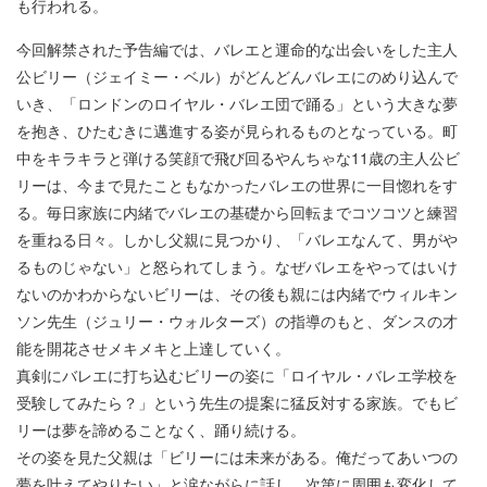
も行われる。
今回解禁された予告編では、バレエと運命的な出会いをした主人
公ビリー（ジェイミー・ベル）がどんどんバレエにのめり込んで
いき、「ロンドンのロイヤル・バレエ団で踊る」という大きな夢
を抱き、ひたむきに邁進する姿が見られるものとなっている。町
中をキラキラと弾ける笑顔で飛び回るやんちゃな11歳の主人公ビ
リーは、今まで見たこともなかったバレエの世界に一目惚れをす
る。毎日家族に内緒でバレエの基礎から回転までコツコツと練習
を重ねる日々。しかし父親に見つかり、「バレエなんて、男がや
るものじゃない」と怒られてしまう。なぜバレエをやってはいけ
ないのかわからないビリーは、その後も親には内緒でウィルキン
ソン先生（ジュリー・ウォルターズ）の指導のもと、ダンスの才
能を開花させメキメキと上達していく。
真剣にバレエに打ち込むビリーの姿に「ロイヤル・バレエ学校を
受験してみたら？」という先生の提案に猛反対する家族。でもビ
リーは夢を諦めることなく、踊り続ける。
その姿を見た父親は「ビリーには未来がある。俺だってあいつの
夢を叶えてやりたい」と涙ながらに話し、次第に周囲も変化して