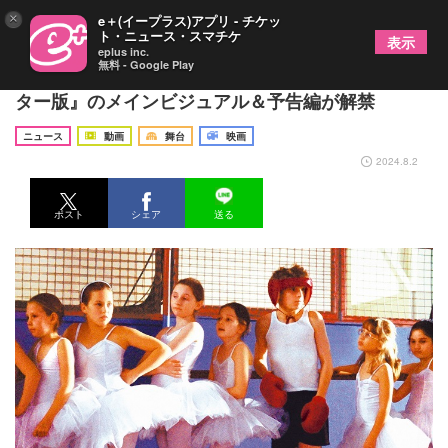
×
e＋(イープラス)アプリ - チケッ
ト・ニュース・スマチケ
表示
eplus inc.
無料 - Google Play
不朽の感動作『リトル・ダンサー デジタルリマス
ター版』のメインビジュアル＆予告編が解禁
ニュース
動画
舞台
映画
2024.8.2
ポスト
シェア
送る