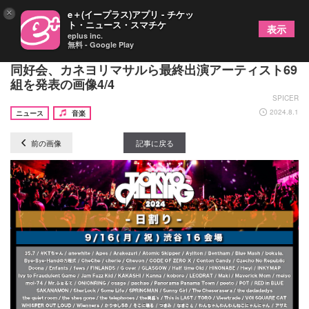
×
e＋(イープラス)アプリ - チケッ
ト・ニュース・スマチケ
表示
eplus inc.
無料 - Google Play
『TOKYO CALLING 2024』かりゆし58、打首獄門
同好会、カネヨリマサルら最終出演アーティスト69
組を発表の画像4/4
SPICER
2024.8.1
ニュース
音楽
前の画像
記事に戻る