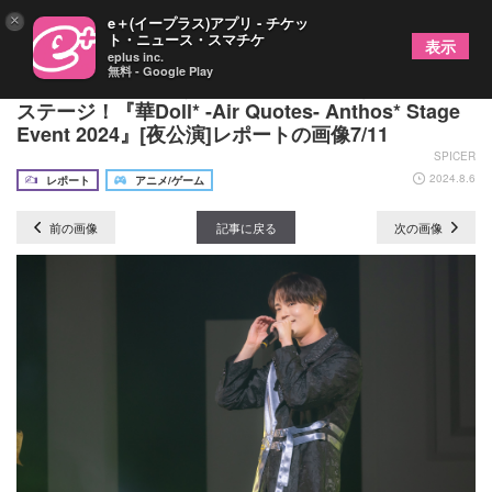
×
e＋(イープラス)アプリ - チケッ
ト・ニュース・スマチケ
表示
eplus inc.
無料 - Google Play
アイドルへ愛を注ぐファンによって咲き誇った華の
ステージ！『華Doll* -Air Quotes- Anthos* Stage
Event 2024』[夜公演]レポートの画像7/11
SPICER
2024.8.6
レポート
アニメ/ゲーム
前の画像
記事に戻る
次の画像