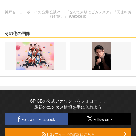
神戸セーラーボーイズ 定期公演vol.3 『なんて素敵にピカレスク』『天使を憐
れむ歌。』 (C)kobesb
その他の画像
SPICEの公式アカウントをフォローして
最新のエンタメ情報を手に入れよう
Follow on Facebook
Follow on X
RSSフィードの購読はこちら