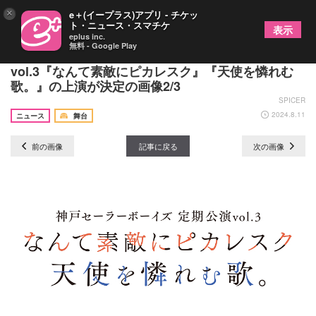
×
e＋(イープラス)アプリ - チケッ
ト・ニュース・スマチケ
表示
eplus inc.
無料 - Google Play
神戸セーラーボーイズ、古谷大和演出で定期公演
vol.3『なんて素敵にピカレスク』『天使を憐れむ
歌。』の上演が決定の画像2/3
SPICER
2024.8.11
ニュース
舞台
前の画像
記事に戻る
次の画像