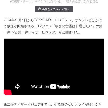
(C)槻影・チーコ／マイクロマガジン社／「嘆きの亡霊」製作委員会
画像を全て表示（7件）
2024年10月1日からTOKYO MX、ＢＳ日テレ、サンテレビほかに
て放送が開始される、TVアニメ『嘆きの亡霊は引退したい』の第
一弾PVと第二弾ティザービジュアルが公開された。
第二弾ティザービジュアルでは、やる気のないクライが珍しくキ