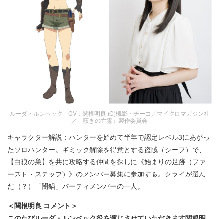
ルーダ・ルンベック CV：関根明良 (C)槻影・チーコ／マイクロマガジン社
／「嘆きの亡霊」製作委員会
キャラクター解説：ハンターを始めて半年で認定レベル3にあがっ
たソロハンター。ギミック解除を得意とする盗賊（シーフ）で、
【白狼の巣】を共に攻略する仲間を探しに《始まりの足跡（ファ
ースト・ステップ）》のメンバー募集に参加する。クライが選ん
だ（？）「闇鍋」パーティメンバーの一人。
＜関根明良 コメント＞
このたびルーダ・ルンベック役を演じさせていただきます関根明