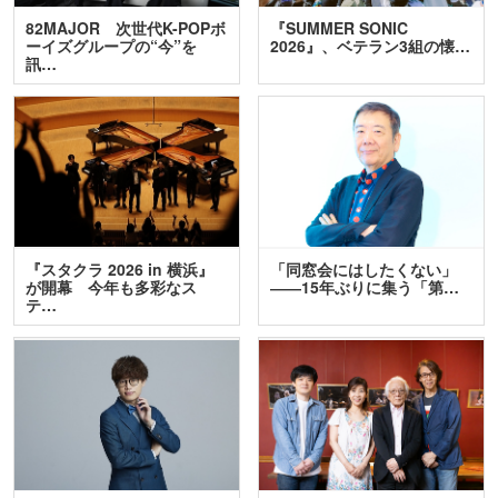
82MAJOR 次世代K-POPボ
『SUMMER SONIC
ーイズグループの“今”を
2026』、ベテラン3組の懐…
訊…
『スタクラ 2026 in 横浜』
「同窓会にはしたくない」
が開幕 今年も多彩なス
――15年ぶりに集う「第…
テ…