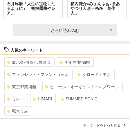
石井琢磨「人生の宝物にな
横内謙介×みょんふぁ×糸あ
るように」 初披露曲やレ
やつり人形一糸座 創作
ア…
人…
さらに読み込む
人気のキーワード
展示会/博覧会/展覧会
美術館/博物館
フィンセント・ファン・ゴッホ
クロード・モネ
東京都美術館
ピエール・オーギュスト・ルノワール
ミレー
HIMARI
SUMMER SONIC
堀ちえみ
キーワードをもっと見る