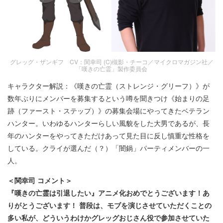
グレッグ・ザンギフ CV：関幸司 (C)槻影・チーコ／マイクロマガジン社／
「嘆きの亡霊」製作委員会
キャラクター解説：《嘆きの亡霊（ストレンジ・グリーフ）》が
数年ぶりにメンバーを募集するという噂を聞きつけ《始まりの足
跡（ファースト・ステップ）》の募集会場にやってきたベテラン
ハンター。いわゆるハンターらしい風貌をした大男であるが、長
年のハンターをやってきただけあって見た目に反し慎重な性格を
している。クライが選んだ（？）「闇鍋」パーティメンバーの一
人。
＜関幸司 コメント＞
『嘆きの亡霊は引退したい』アニメ化おめでとうございます！あ
りがとうございます！ 普段は、モブを演じさせていただくことの
多い私が、どういうわけかグレッグおじさん役で参加させていた