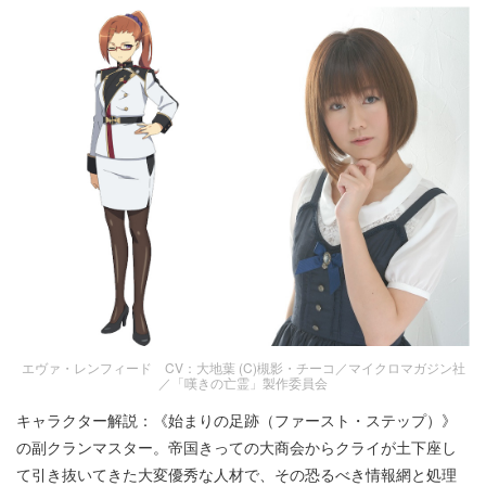
エヴァ・レンフィード CV：大地葉 (C)槻影・チーコ／マイクロマガジン社
／「嘆きの亡霊」製作委員会
キャラクター解説：《始まりの足跡（ファースト・ステップ）》
の副クランマスター。帝国きっての大商会からクライが土下座し
て引き抜いてきた大変優秀な人材で、その恐るべき情報網と処理