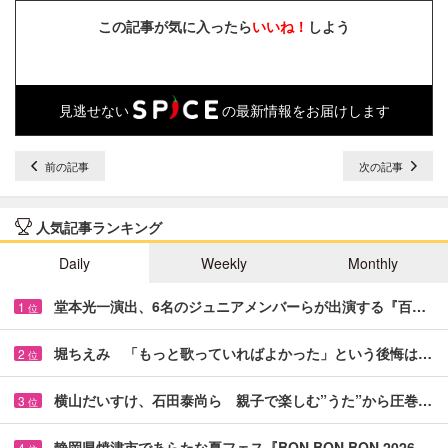
この記事が気に入ったら
いいね！
しよう
見逃せない
の最新情報をお届けします
前の記事
次の記事
人気記事ランキング
Daily
Weekly
Monthly
堂本光一演出、6名のジュニアメンバーらが出演する『百…
1
位
堀ちえみ 「もっと歌っていればよかった」という後悔は…
2
位
横山だいすけ、石田泰尚ら 親子で楽しむ”うた”から圧巻…
3
位
静岡県焼津市であらたな夏フェス『BON BON BON 2026…
4