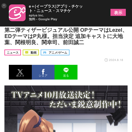
×
e＋(イープラス)アプリ - チケッ
ト・ニュース・スマチケ
表示
eplus inc.
無料 - Google Play
TVアニメ『嘆きの亡霊は引退したい』第一弾PV＆
第二弾ティザービジュアル公開 OPテーマはLezel、
EDテーマはP丸様。担当決定 追加キャストに大地
葉、関根明良、関幸司、前田誠二
ニュース
動画
アニメ/ゲーム
2024.8.18
ポスト
シェア
送る