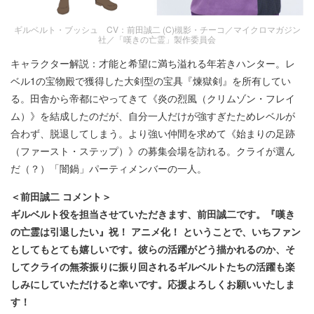
ギルベルト・ブッシュ CV：前田誠二 (C)槻影・チーコ／マイクロマガジン
社／「嘆きの亡霊」製作委員会
キャラクター解説：才能と希望に満ち溢れる年若きハンター。レ
ベル1の宝物殿で獲得した大剣型の宝具『煉獄剣』を所有してい
る。田舎から帝都にやってきて《炎の烈風（クリムゾン・フレイ
ム）》を結成したのだが、自分一人だけが強すぎたためレベルが
合わず、脱退してしまう。より強い仲間を求めて《始まりの足跡
（ファースト・ステップ）》の募集会場を訪れる。クライが選ん
だ（？）「闇鍋」パーティメンバーの一人。
＜前田誠二 コメント＞
ギルベルト役を担当させていただきます、前田誠二です。『嘆き
の亡霊は引退したい』祝！ アニメ化！ ということで、いちファン
としてもとても嬉しいです。彼らの活躍がどう描かれるのか、そ
してクライの無茶振りに振り回されるギルベルトたちの活躍も楽
しみにしていただけると幸いです。応援よろしくお願いいたしま
す！