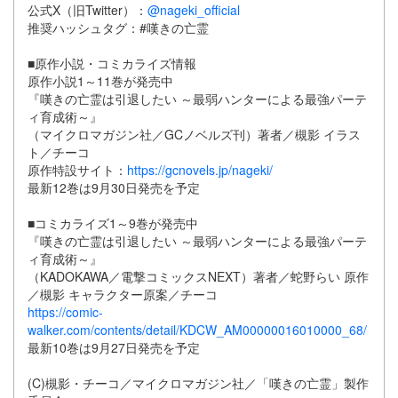
公式X（旧Twitter）：
@nageki_official
推奨ハッシュタグ：#嘆きの亡霊
■原作小説・コミカライズ情報
原作小説1～11巻が発売中
『嘆きの亡霊は引退したい ～最弱ハンターによる最強パーテ
ィ育成術～』
（マイクロマガジン社／GCノベルズ刊）著者／槻影 イラス
ト／チーコ
原作特設サイト：
https://gcnovels.jp/nageki/
最新12巻は9月30日発売を予定
■コミカライズ1～9巻が発売中
『嘆きの亡霊は引退したい ～最弱ハンターによる最強パーテ
ィ育成術～』
（KADOKAWA／電撃コミックスNEXT）著者／蛇野らい 原作
／槻影 キャラクター原案／チーコ
https://comic-
walker.com/contents/detail/KDCW_AM00000016010000_68/
最新10巻は9月27日発売を予定
(C)槻影・チーコ／マイクロマガジン社／「嘆きの亡霊」製作