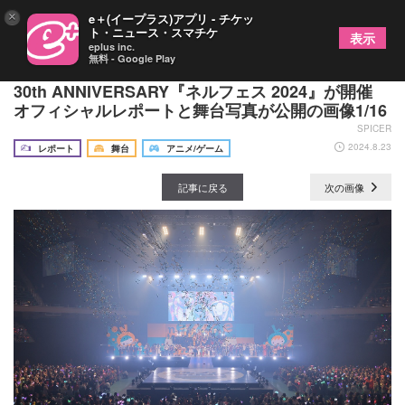
×
e＋(イープラス)アプリ - チケッ
ト・ニュース・スマチケ
表示
eplus inc.
無料 - Google Play
「10年後の再会を約束」～ネルケプランニング
30th ANNIVERSARY『ネルフェス 2024』が開催
オフィシャルレポートと舞台写真が公開の画像1/16
SPICER
2024.8.23
レポート
舞台
アニメ/ゲーム
記事に戻る
次の画像