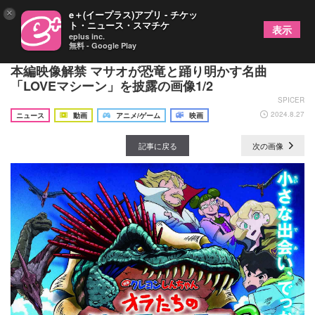
×
e＋(イープラス)アプリ - チケッ
ト・ニュース・スマチケ
表示
eplus inc.
無料 - Google Play
『映画クレヨンしんちゃん オラたちの恐竜日記』
本編映像解禁 マサオが恐竜と踊り明かす名曲
「LOVEマシーン」を披露の画像1/2
SPICER
2024.8.27
ニュース
動画
アニメ/ゲーム
映画
記事に戻る
次の画像