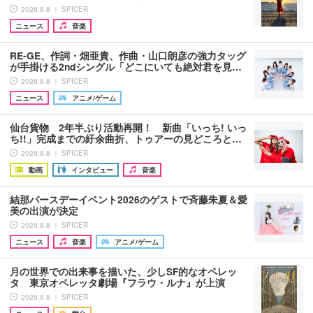
2026.8.8 ｜ SPICER
ニュース
音楽
RE-GE、作詞・畑亜貴、作曲・山口朗彦の強力タッグ
が手掛ける2ndシングル「どこにいても絶対君を見…
2026.8.8 ｜ SPICER
ニュース
アニメ/ゲーム
仙台貨物 2年半ぶり活動再開！ 新曲「いっち! いっ
ち!!」完成までの紆余曲折、トゥアーの見どころと…
2026.8.8 ｜ SPICER
動画
インタビュー
音楽
結那バースデーイベント2026のゲストで斉藤朱夏＆愛
美の出演が決定
2026.8.8 ｜ SPICER
ニュース
音楽
アニメ/ゲーム
月の世界での出来事を描いた、少しSF的なオペレッ
タ 東京オペレッタ劇場『フラウ・ルナ』が上演
2026.8.8 ｜ SPICER