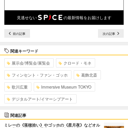
見逃せない
の最新情報をお届けします
前の記事
次の記事
関連キーワード
展示会/博覧会/展覧会
クロード・モネ
フィンセント・ファン・ゴッホ
葛飾北斎
歌川広重
Immersive Museum TOKYO
デジタルアート/イマーシブアート
関連記事
ミレーの《落穂拾い》やゴッホの《星月夜》などオル