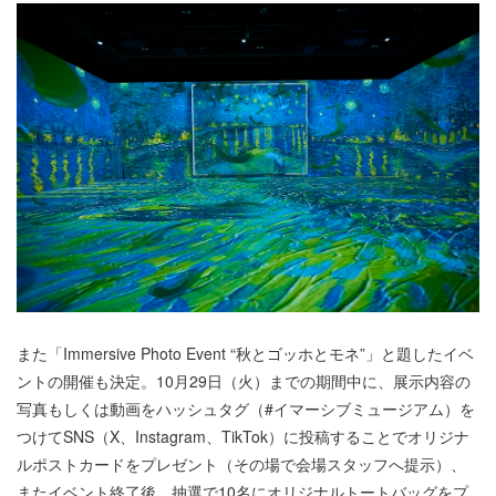
また「Immersive Photo Event “秋とゴッホとモネ”」と題したイベ
ントの開催も決定。10月29日（火）までの期間中に、展示内容の
写真もしくは動画をハッシュタグ（#イマーシブミュージアム）を
つけてSNS（X、Instagram、TikTok）に投稿することでオリジナ
ルポストカードをプレゼント（その場で会場スタッフへ提示）、
またイベント終了後、抽選で10名にオリジナルトートバッグをプ