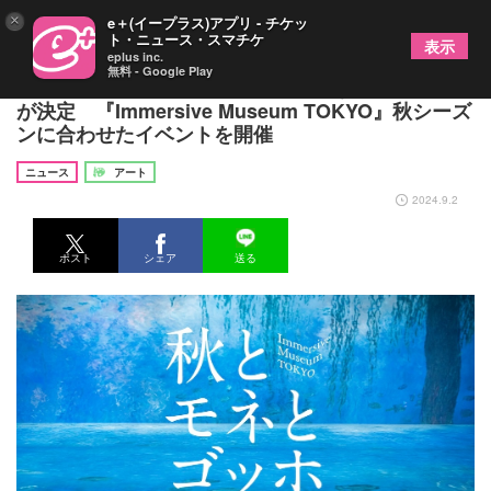
×
e＋(イープラス)アプリ - チケッ
ト・ニュース・スマチケ
表示
eplus inc.
無料 - Google Play
ゴッホ《ひまわり》、モネ《睡蓮》などの追加上映
が決定 『Immersive Museum TOKYO』秋シーズ
ンに合わせたイベントを開催
ニュース
アート
2024.9.2
ポスト
シェア
送る