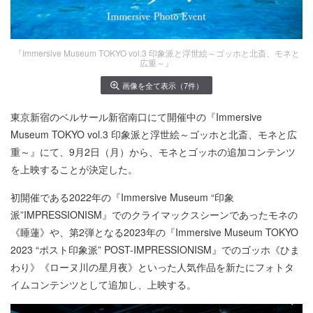
『Immersive Museum TOKYO vol.3 印象派と浮世絵～ゴッホと北斎、モネと
広重～』
画像を全て表示（7件）
東京新宿のベルサール新宿南口にて開催中の『Immersive
Museum TOKYO vol.3 印象派と浮世絵～ゴッホと北斎、モネと広
重～』にて、9月2日（月）から、モネとゴッホの追加コンテンツ
を上映することが決定した。
初開催である2022年の『Immersive Museum “印象
派”IMPRESSIONISM』でのクライマックスシーンであったモネの
《睡蓮》や、第2弾となる2023年の『Immersive Museum TOKYO
2023 “ポスト印象派” POST-IMPRESSIONISM』でのゴッホ《ひま
わり》《ローヌ川の星月夜》といった人気作品を新たにフォトタ
イムコンテンツとして追加し、上映する。