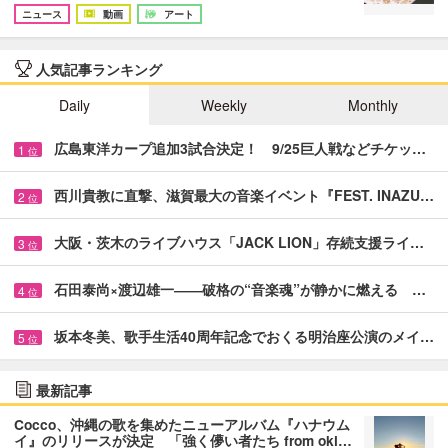
ニュース
動画
アート
人気記事ランキング
Daily
Weekly
Monthly
広島東洋カープ追加3試合決定！ 9/25巨人戦などチケッ…
1
位
西川貴教に直撃、滋賀最大の音楽イベント『FEST. INAZU…
2
位
大阪・茨木のライブハウス「JACK LION」存続支援ライ…
3
位
石田泰尚×渡辺雄一――破格の“音楽魂”が静かに燃える …
4
位
坂本冬美、歌手生活40周年記念でおくる明治座公演のメイ…
5
位
最新記事
Cocco、沖縄の歌を集めたニューアルバム『ハナウム
イ』のリリースが決定 「強く儚い者たち from oki…