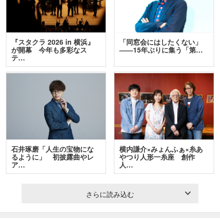
『スタクラ 2026 in 横浜』
「同窓会にはしたくない」
が開幕 今年も多彩なス
――15年ぶりに集う「第…
テ…
石井琢磨「人生の宝物にな
横内謙介×みょんふぁ×糸あ
るように」 初披露曲やレ
やつり人形一糸座 創作
ア…
人…
さらに読み込む