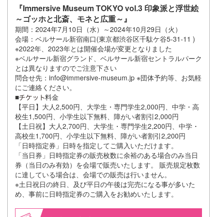
『Immersive Museum TOKYO vol.3 印象派と浮世絵
～ゴッホと北斎、モネと広重～』
期間：2024年7月10日（水）～2024年10月29日（火）
会場：ベルサール新宿南口(東京都渋谷区千駄ケ谷5-31-11 )
※2022年、2023年とは開催会場が変更となりました
※ベルサール新宿グランド、ベルサール新宿セントラルパーク
とは異なりますのでご注意下さい
問合せ先：info@immersive-museum.jp ※団体予約等、お気軽
にご連絡ください。
■
料金
【平日】大人2,500円、大学生・専門学生2,000円、中学・高
校生1,500円、小学生以下無料、障がい者割引2,000円
【土日祝】大人2,700円、大学生・専門学生2,200円、中学・
高校生1,700円、小学生以下無料、障がい者割引2,200円
「日時指定券」日時を指定してご購入いただけます。
「当日券」日時指定券の販売枚数に余裕のある場合のみ当日
券（当日のみ有効）を会場で販売いたします。 販売規定枚数
に達している場合は、会場での販売は行いません。
※土日祝日の終日、及び平日の午後は完売になる事が多いた
め、事前に日時指定券のご購入をお勧めいたします。