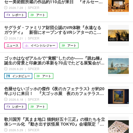
セー美術館所蔵の作品約110点が来日 『オルセー…
2026.7.28 ｜ SPICER
レポート
アート
サグラダ・ファミリア財団公認のVR体験『永遠なる
ガウディ』 新宿にオープンするVRシアターのこ…
2026.7.21 ｜ SPICER
ニュース
イベント/レジャー
アート
ゴッホはなぜアルルで”覚醒”したのか――『跳ね橋』
誕生の背景と印象派の革新を70点でたどる展覧会が…
2026.6.20 ｜ SPICER
インタビュー
アート
色褪せないゴッホの傑作《夜のカフェテラス》が約20
年ぶりに来日！ 『大ゴッホ展 夜のカフェテラス…
2026.6.18 ｜ SPICER
レポート
アート
歌川国芳『其まま地口 猫飼好五十三疋』の猫たちを立
体シール化 『動き出す妖怪展 TOKYO』会場限定「…
2026.5.29 ｜ SPICER