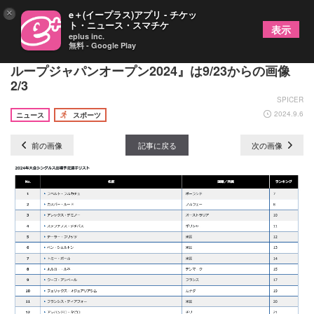
×
e＋(イープラス)アプリ - チケッ
ト・ニュース・スマチケ
表示
eplus inc.
無料 - Google Play
錦織、フルカチュ、チチバスが出場予定！『木下グ
ループジャパンオープン2024』は9/23からの画像
2/3
SPICER
2024.9.6
ニュース
スポーツ
前の画像
記事に戻る
次の画像