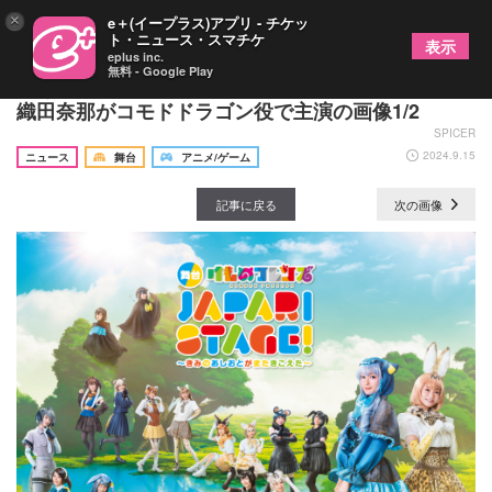
×
e＋(イープラス)アプリ - チケッ
ト・ニュース・スマチケ
表示
eplus inc.
無料 - Google Play
『けものフレンズ』10周年新作舞台の上演が決定
織田奈那がコモドドラゴン役で主演の画像1/2
SPICER
2024.9.15
ニュース
舞台
アニメ/ゲーム
記事に戻る
次の画像