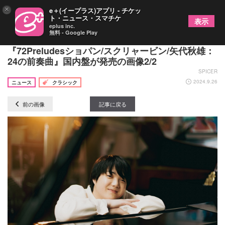
×
e＋(イープラス)アプリ - チケッ
ト・ニュース・スマチケ
表示
eplus inc.
無料 - Google Play
ピアニスト藤田真央セカンドアルバム
『72Preludesショパン/スクリャービン/矢代秋雄：
24の前奏曲』国内盤が発売の画像2/2
SPICER
2024.9.26
ニュース
クラシック
前の画像
記事に戻る