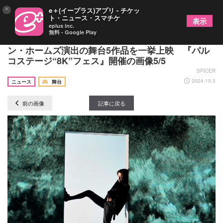
×
e＋(イープラス)アプリ - チケッ
ト・ニュース・スマチケ
表示
eplus inc.
無料 - Google Play
高画質で収録した、三谷幸喜、栗山民也、ショー
ン・ホームズ演出の舞台5作品を一挙上映 『パル
コステージ“8K”フェス』開催の画像5/5
SPICER
2024.10.3
ニュース
舞台
前の画像
記事に戻る