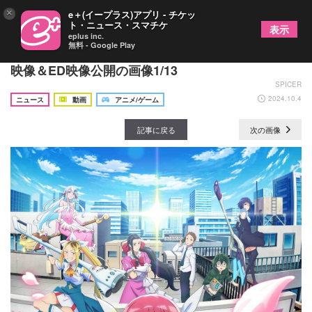
×
e＋(イープラス)アプリ - チケッ
ト・ニュース・スマチケ
表示
eplus inc.
無料 - Google Play
TVアニメ『株式会社マジルミエ』ノンクレジッOP
映像＆ED映像公開の画像1/13
SPICER
2024.10.4
ニュース
動画
アニメ/ゲーム
記事に戻る
次の画像