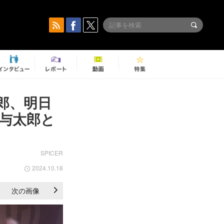
郎、明日
与太郎と
SPICER
2024.10.18
次の画像