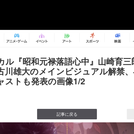
カル『昭和元禄落語心中』山崎育三
古川雄大のメインビジュアル解禁、
ャストも発表の画像1/2
記事に戻る