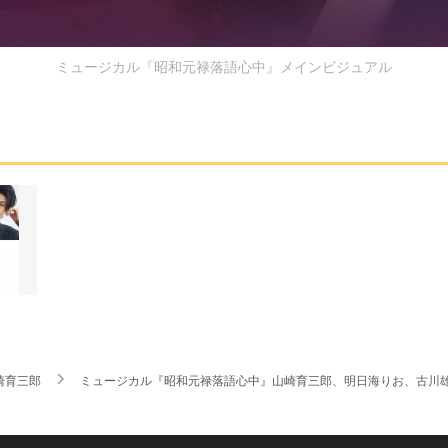
ミュージカル『昭和元禄落語心中』メインビジュアル
崎育三郎
ミュージカル『昭和元禄落語心中』山崎育三郎、明日海りお、古川