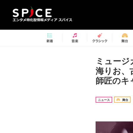
ミュージ
海りお、
師匠のキ
ニュース
舞台