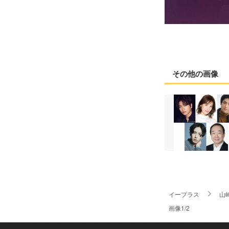
その他の画像
イープラス
山
画像1/2