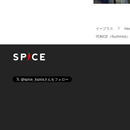
イープラス
Hed
YONCE（Suchm