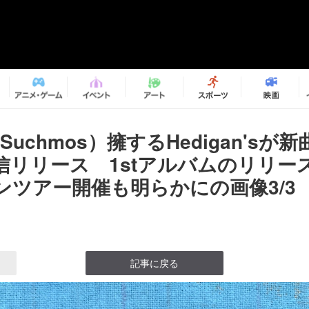
Suchmos）擁するHedigan'sが
信リリース 1stアルバムのリリー
ンツアー開催も明らかにの画像3/3
記事に戻る