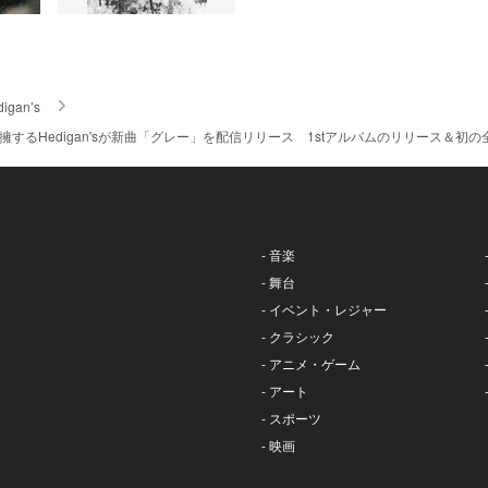
igan’s
os）擁するHedigan'sが新曲「グレー」を配信リリース 1stアルバムのリリース
- 音楽
- 舞台
- イベント・レジャー
- クラシック
- アニメ・ゲーム
- アート
- スポーツ
- 映画