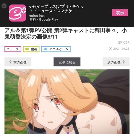
×
e＋(イープラス)アプリ - チケッ
ト・ニュース・スマチケ
表示
eplus inc.
無料 - Google Play
TVアニメ『いずれ最強の錬金術師？』キービジュ
アル＆第1弾PV公開 第2弾キャストに稗田寧々、小
泉萌香決定の画像9/11
SPICER
2024.10.23
ニュース
動画
アニメ/ゲーム
前の画像
記事に戻る
次の画像