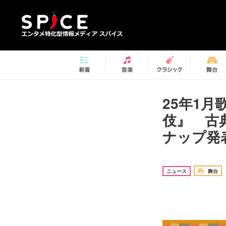
25年1月
伎』 古
ナップ発
ニュース
舞台