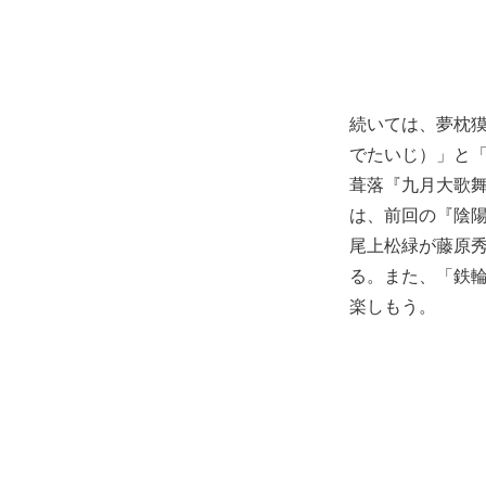
続いては、夢枕
でたいじ）」と「
葺落『九月大歌
は、前回の『陰
尾上松緑が藤原
る。また、「鉄
楽しもう。