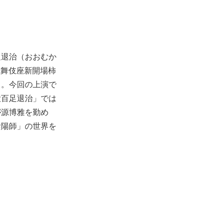
足退治（おおむか
歌舞伎座新開場柿
』。今回の上演で
大百足退治」では
が源博雅を勤め
陰陽師」の世界を