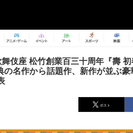
歌舞伎座 松竹創業百三十周年『壽 
典の名作から話題作、新作が並ぶ豪
表
ポスト