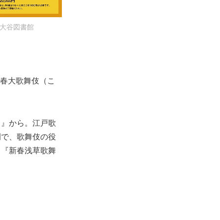
大谷図書館
初春大歌舞伎（こ
）』から。江戸歌
例で、歌舞伎の役
う『新春浅草歌舞