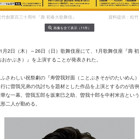
 松竹創業百三十周年『壽 初春大歌舞伎』 資料提供：松竹
画像を全て表示（11件）
）年1月2日（木）～26日（日）歌舞伎座にて、1月歌舞伎座『壽 
おおかぶき）』を上演することが発表された。
にふさわしい祝祭劇の『寿曽我対面（ことぶきそがのたいめん
興行に曽我兄弟の仇討ちを題材とした作品を上演とするのが吉
豪華な一幕。曽我五郎を坂東巳之助、曽我十郎を中村米吉とい
花形二人が勤める。