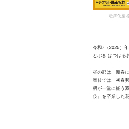
歌舞伎座
令和7（2025
とぶき はつはる
昼の部は、新春
舞伎では、初春
柄が一堂に揃う
伎』を卒業した