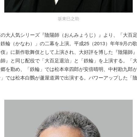
坂東巳之助
獏の大人気シリーズ『陰陽師（おんみょうじ）』より、「大百
鉄輪（かなわ）」の二幕を上演。平成25（2013）年年9月の
舞伎』に新作歌舞伎として上演され、大好評を博した『陰陽師
陽師』と同じ配役で「大百足退治」と「鉄輪」を上演する。「
秀郷を勤め、「鉄輪」では松本幸四郎が安倍晴明、中村勘九郎
輪」では松本白鸚が蘆屋道満で出演する。パワーアップした「