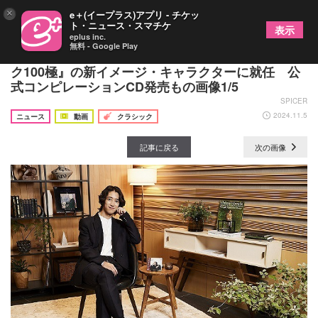
×
e＋(イープラス)アプリ - チケッ
ト・ニュース・スマチケ
表示
eplus inc.
無料 - Google Play
角野隼斗がソニーミュージック『ベスト・クラシッ
ク100極』の新イメージ・キャラクターに就任 公
式コンピレーションCD発売もの画像1/5
SPICER
2024.11.5
ニュース
動画
クラシック
記事に戻る
次の画像