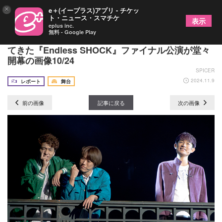
×
e＋(イープラス)アプリ - チケッ
ト・ニュース・スマチケ
表示
eplus inc.
無料 - Google Play
堂本光一「どの公演も全力で」 多くの歴史を作っ
てきた『Endless SHOCK』ファイナル公演が堂々
開幕の画像10/24
SPICER
2024.11.9
レポート
舞台
前の画像
記事に戻る
次の画像