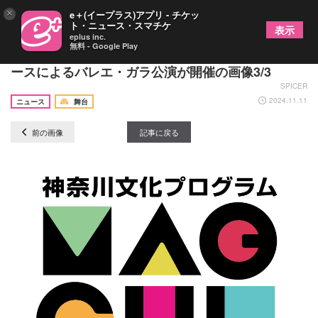
×
e＋(イープラス)アプリ - チケッ
ト・ニュース・スマチケ
表示
eplus inc.
無料 - Google Play
神奈川県民ホール開館50年記念、上野水香プロデュ
ースによるバレエ・ガラ公演が開催の画像3/3
SPICER
2024.11.11
ニュース
舞台
前の画像
記事に戻る