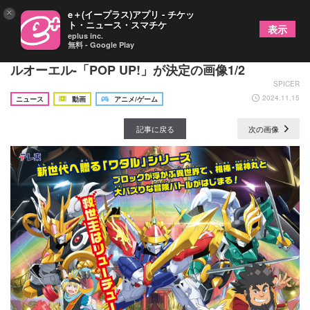
×
e＋(イープラス)アプリ - チケッ
ト・ニュース・スマチケ
表示
eplus inc.
無料 - Google Play
TVアニメ『魔神創造伝ワタル』OPテーマにlol -エ
ルオーエル-「POP UP!」が決定の画像1/2
SPICER
2024.11.15
ニュース
動画
アニメ/ゲーム
記事に戻る
次の画像