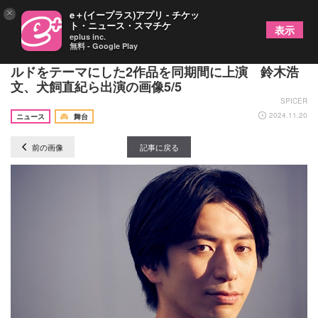
×
e＋(イープラス)アプリ - チケッ
ト・ニュース・スマチケ
表示
eplus inc.
無料 - Google Play
善雄善雄主宰のザ・プレイボーイズ、パラレルワー
ルドをテーマにした2作品を同期間に上演 鈴木浩
文、犬飼直紀ら出演の画像5/5
SPICER
2024.11.20
ニュース
舞台
前の画像
記事に戻る