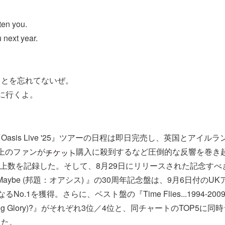
ten you.
 next year.
ことを忘れてないぜ。
いに行くよ。
asis Live '25』ツアーの日程は即日完売し、英国とアイルラ
以上のファンが
購入に殺到するなど圧倒的な反響を巻き
上数を記録した。そして、8月29日にリリースされた記念すべ
ely Maybe (邦題：オアシス) 』の30周年記念盤は、9月6日付の
o.1を獲得。さらに、ベスト盤の『Time Flies...1994-2009
(Morning Glory)?』がそれぞれ3位／4位と、同チャートのTOP5
した。