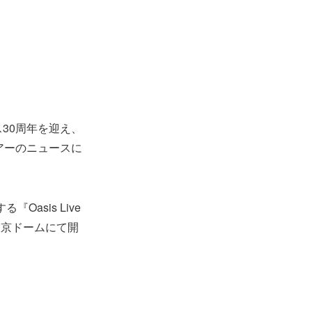
ース30周年を迎え、
アーのニュースに
Oasis Live
に東京ドームにて開