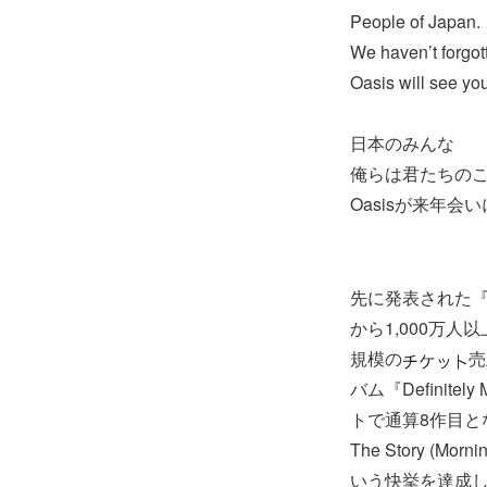
People of Japan.
We haven’t forgot
Oasis will see you
日本のみんな
俺らは君たちの
Oasisが来年会
先に発表された『O
から1,000万人
規模の
売
バム『Definit
トで通算8作目となるN
The Story 
いう快挙を達成