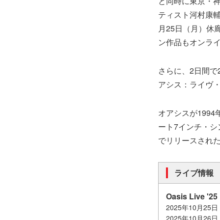
と同時に東京・神保町
ティスト河村康輔による
月25日（月）休廊
ン作品もオンラ
さらに、2日間で
アシス：ライヴ・ア
オアシスが199
ート7インチ・シング
でリリースされ
ライブ情報
Oasis Live '25
2025年10月25
2025年10月26