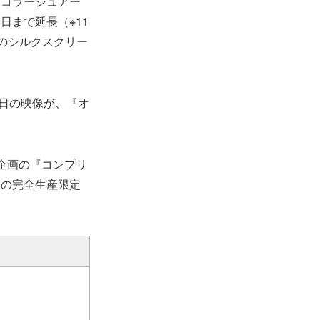
kyとコラージュアー
2月8日まで延長（※11
康輔のシルクスクリー
初日の映像が、『オ
自企画の『コンプリ
セットの完全生産限定