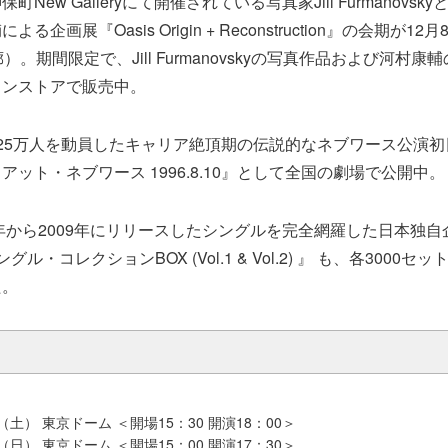
New Galleryにて開催されている写真家Jill Furmanovs
企画展『Oasis Origin + Reconstruction』の会期が1
）。期間限定で、Jill Furmanovskyの写真作品および河村
インストアで販売中。
25万人を動員したキャリア絶頂期の伝説的なネブワース公演
ット・ネブワース 1996.8.10』として全国の劇場で公開中。
4年から2009年にリリースしたシングルを完全網羅した日本独
ル・コレクションBOX (Vol.1 & Vol.2) 』 も、各3000
た。
日（土） 東京ドーム ＜開場15：30 開演18：00＞
日（日） 東京ドーム ＜開場15：00 開演17：30＞