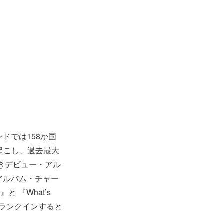
ンドでは158か国
起こし、過去最大
きデビュー・アル
UKアルバム・チャー
』と 『What’s
に同時ランクインすると