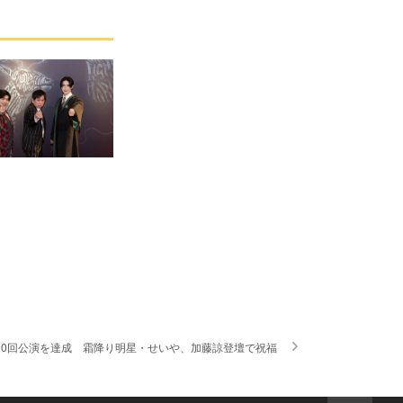
00回公演を達成 霜降り明星・せいや、加藤諒登壇で祝福