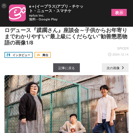
×
e＋(イープラス)アプリ - チケッ
ト・ニュース・スマチケ
表示
eplus inc.
無料 - Google Play
小松和重×平田敦子×久ヶ沢徹 サモ・アリナンズプ
ロデュース『蹂躙さん』座談会～子供からお年寄り
までわかりやすい“最上級にくだらない”勧善懲悪物
語の画像1/8
SPICER
2024.12.14
インタビュー
舞台
記事に戻る
次の画像