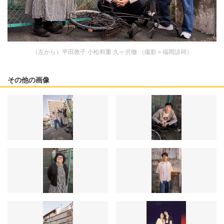
（左から）平田敦子 小松和重 久ヶ沢徹 （撮影＝福岡諒祠）
その他の画像