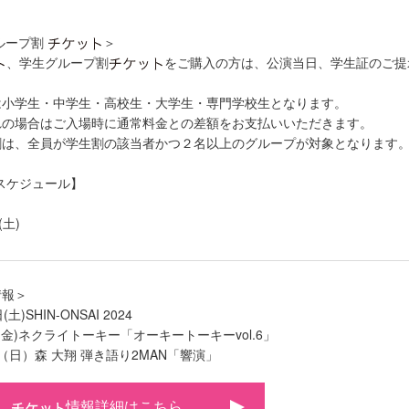
ループ割
＞
、学生グループ割
をご購入の方は、公演当日、学生証のご提
は小学生・中学生・高校生・大学生・専門学校生となります。
れの場合はご入場時に通常料金との差額をお支払いいただきます。
割は、全員が学生割の該当者かつ２名以上のグループが対象となります
スケジュール】
(土)
情報＞
(土)SHIN-ONSAI 2024
6日(金)ネクライトーキー「オーキートーキーvol.6」
6日（日）森 大翔 弾き語り2MAN「響演」
情報詳細はこちら