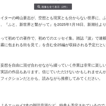
画像を全て表示（2件）
ライターの崎山蒼志が、空想とも現実とも分からない世界に、
、『ふと、新世界と繫がって』を2025年1月16日、新潮社よ
とって初めての著作で、初めてのエッセイ集。雑誌『波』で連
霧に包まれる街を見て」を含む全25編が収録される予定だと
た妄想を自由に混ぜ合わせながら綴っていく作業は非常に楽し
て実話の作品もあります。信じていただけないかもしれません
フィクションだとかも、読みながら推察してみてください。 
によるエッセイ2本の朗読音源など、特典も予定されているので