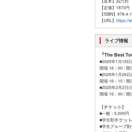
【造本】四六判
【定価】1870円
【ISBN】978-4-1
【URL】
https://
ライブ情報
『The Best To
■2025年1月19
開場 16：00 / 開
■2025年1月26
開場 16：15 / 開
■2025年2月2日(日
開場 16：00 / 開
【
】
■一般：5,500円
■学生割
■学生グループ割