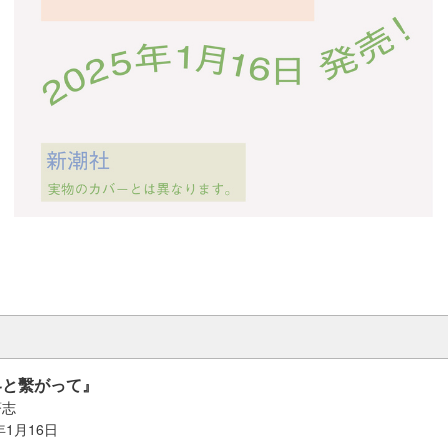
界と繫がって』
蒼志
年1月16日