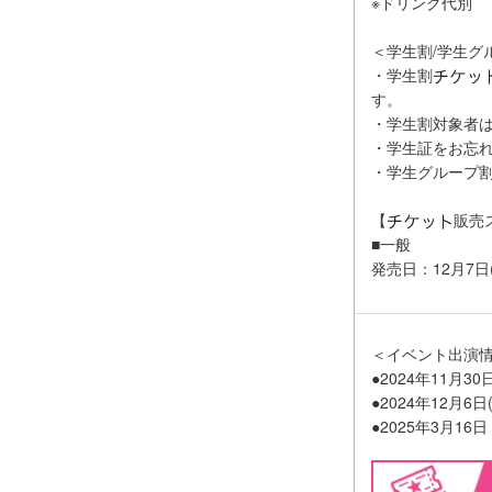
※ドリンク代別
＜学生割/学生グ
・学生割
す。
・学生割対象者
・学生証をお忘
・学生グループ
【
販売
■一般
発売日：12月7日
＜イベント出演
●2024年11月30日
●2024年12月
●2025年3月1