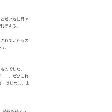
ふと迷い込む日々
り刊行する。
載されていたもの
いう。
いものでした。
が……。ぜひこれ
（「はじめに」よ
、続報を待とう。