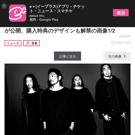
×
e＋(イープラス)アプリ - チケッ
ト・ニュース・スマチケ
表示
eplus inc.
無料 - Google Play
BRAHMAN、ニューアルバム『viraha』のティザー
が公開、購入特典のデザインも解禁の画像1/2
SPICER
2024.12.5
ニュース
音楽
記事に戻る
次の画像