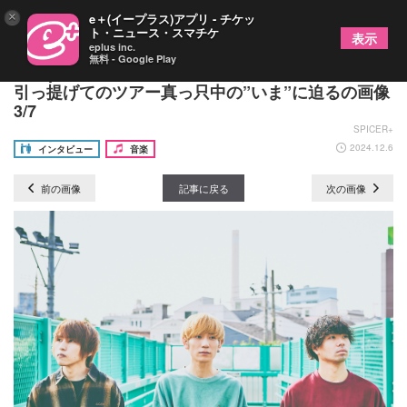
×
e＋(イープラス)アプリ - チケッ
ト・ニュース・スマチケ
表示
eplus inc.
無料 - Google Play
the quiet room、約3年振りとなるフルアルバムを
引っ提げてのツアー真っ只中の”いま”に迫るの画像
3/7
SPICER+
2024.12.6
インタビュー
音楽
前の画像
記事に戻る
次の画像