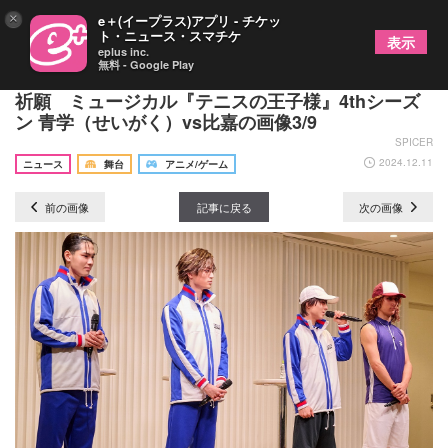
×
e＋(イープラス)アプリ - チケッ
ト・ニュース・スマチケ
表示
eplus inc.
無料 - Google Play
越前リョーマ役の竹内雄大らが神田明神にてヒット
祈願 ミュージカル『テニスの王子様』4thシーズ
ン 青学（せいがく）vs比嘉の画像3/9
SPICER
2024.12.11
ニュース
舞台
アニメ/ゲーム
前の画像
記事に戻る
次の画像