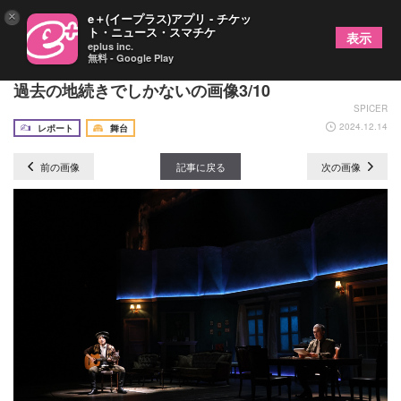
×
e＋(イープラス)アプリ - チケッ
ト・ニュース・スマチケ
表示
eplus inc.
無料 - Google Play
『白衛軍 The White Guard』公演レポート～今は
過去の地続きでしかないの画像3/10
SPICER
2024.12.14
レポート
舞台
前の画像
記事に戻る
次の画像